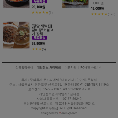
51,000
원
29,100원
48,000원
★★★★★
(1)
★★★★★
(395)
[청담 새벽집]
갈비탕/소불고
기 잡채
39,900원
★★★
(5)
상품입점안내
|
|
이용약관
|
PC버전 바로가기
개인정보 처리방침
회사 : 주식회사 쿠키씨엔씨 / 대표이사 : 안민재, 문성실
주소 : 서울특별시 영등포구 선유로9길 10 문래 SK V1 CENTER 1119호
고객센터 : 1577-2126 / FAX : 02-2631-4750
개인정보관리책임자 : 전태륜
사업자등록번호 : 107-87-56242
통신판매업 신고번호 : 제 2011-서울영등포-1024호
Copyright © 푸드샵. All Right Reserved.
designed by
m
orenvy.com