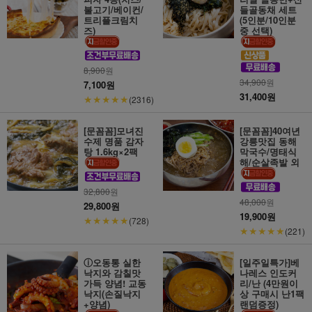
불고기/베이컨/
들골동채 세트
트리플크림치
(5인분/10인분
즈)
중 선택)
8,900
원
34,900
원
7,100원
31,400원
★★★★★
(2316)
[문꼼꼼]모녀진
[문꼼꼼]40여년
수제 명품 감자
강릉맛집 동해
탕 1.6kg×2팩
막국수/명태식
해/순살족발 외
32,800
원
48,000
원
29,800원
19,900원
★★★★★
(728)
★★★★★
(221)
ⓘ오동통 실한
[일주일특가]베
낙지와 감칠맛
나레스 인도커
가득 양념! 교동
리/난 (4만원이
낙지(손질낙지
상 구매시 난1팩
+양념)
랜덤증정)