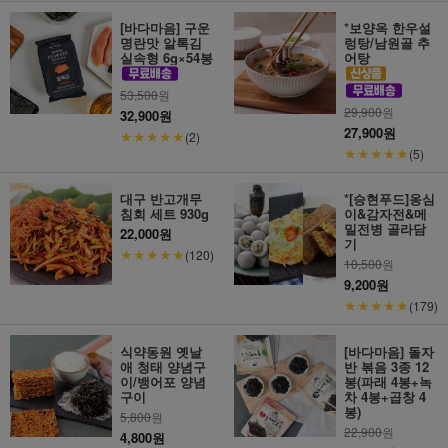
[바다마음] 구운
*보양옥 한우설
명란맛 알톡김
렁탕/남원골 추
실속형 6g×54봉
어탕
53,500
원
29,900
원
32,900원
27,900원
★★★★★
(2)
★★★★★
(5)
대구 반고개무
*[승현푸드]옹심
침회 세트 930g
이&감자전&메
밀전병 골라담
22,000원
기
★★★★★
(120)
10,500
원
9,200원
★★★★★
(179)
식약동원 옛날
[바다마음] 돌자
애 청태 양념구
반 볶음 3종 12
이/뱅어포 양념
봉(파래 4봉+녹
구이
차 4봉+곱창 4
봉)
5,800
원
22,900
원
4,800원