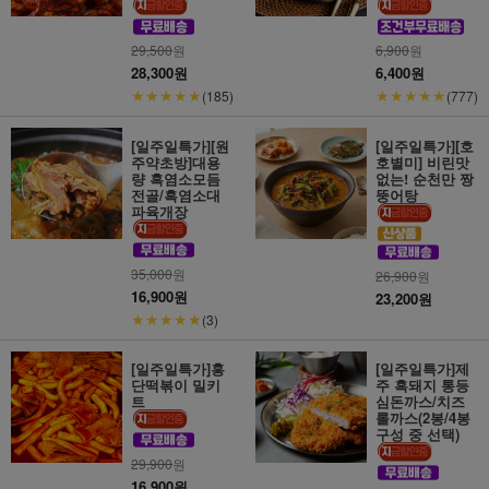
29,500
원
6,900
원
28,300원
6,400원
★★★★★
★★★★★
(185)
(777)
[일주일특가][원
[일주일특가][호
주약초방]대용
호별미] 비린맛
량 흑염소모듬
없는! 순천만 짱
전골/흑염소대
뚱어탕
파육개장
35,000
원
26,900
원
16,900원
23,200원
★★★★★
(3)
[일주일특가]홍
[일주일특가]제
단떡볶이 밀키
주 흑돼지 통등
트
심돈까스/치즈
롤까스(2봉/4봉
구성 중 선택)
29,900
원
16,900원