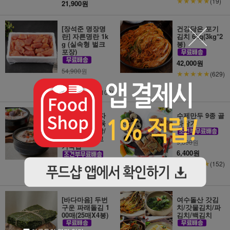
★★★★★
(19)
21,900원
[장석준 명장명
건강담은 포기
란] 자른명란 1k
김치 6kg(3kg*2
g (실속형 벌크
봉)
포장)
42,000원
54,900
원
★★★★★
(629)
48,900원
★★★★★
(1103)
[용인맛집 경자
수제만두 9종 골
국밥]깔끔한 육
라담기
수의 돼지국밥/
순대국밥/살고
9,800
원
기국밥
6,400원
★★★★★
(152)
7,900원
★★★★★
(876)
[바다마음] 두번
여수돌산 갓김
구운 파래돌김 1
치/갓물김치/파
00매(25매X4봉)
김치/백김치