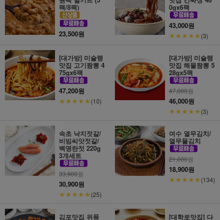
팩/8팩)
0gx6팩
43,000원
23,500원
★★★★★
(3)
[대가방] 미슐랭
[대가방] 미슐랭
맛집 고기짬뽕 4
맛집 해물짬뽕 5
75gx6팩
28gx5팩
47,200원
47,000
원
★★★★★
46,000원
(10)
★★★★★
(3)
속초 낙지젓갈/
여수 열무김치/
비빔씨앗젓갈/
열무물김치
백명란젓 220g
3개세트
21,000
원
18,900원
33,900
원
★★★★★
(134)
30,900원
★★★★★
(25)
김포맛집 위풍
[대학로맛집] 다