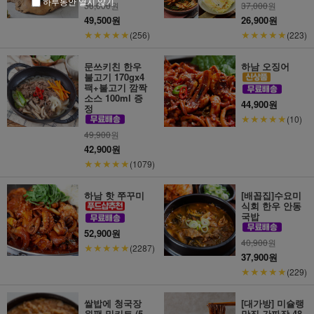
하루동안 열지 않기
50,000
원
37,000
원
49,500원
26,900원
★★★★★
★★★★★
(256)
(223)
문쓰키친 한우
하남 오징어
불고기 170gx4
팩+불고기 깜짝
소스 100ml 증
44,900원
정
★★★★★
(10)
49,900
원
42,900원
★★★★★
(1079)
하남 핫 쭈꾸미
[배꼽집]수요미
식회 한우 안동
국밥
52,900원
40,900
원
★★★★★
(2287)
37,900원
★★★★★
(229)
쌀밥에 청국장
[대가방] 미슐랭
원팩 밀키트 (5
맛집 간짜장 48