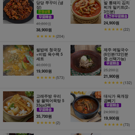
당당 쭈꾸미 (냉
발 통돼지 김치
장)
찌개 밀키트(2~
3인분)
24,900원
40,800
원
★★★★★
(22)
38,900원
★★★★★
(204)
쌀밥에 청국장
제주 메밀국수
+비법 육수팩 5
(6인분/12인분
세트
중 선택가능)
40,000
원
25,200
원
19,900원
21,900원
★★★★★
(573)
★★★★★
(132)
고래주방 우리
대식가 육개장
쌀 물떡어묵탕 5
곱빼기
33gx3팩
24,900
원
35,700원
19,900원
★★★★★
(2)
★★★★★
(73)