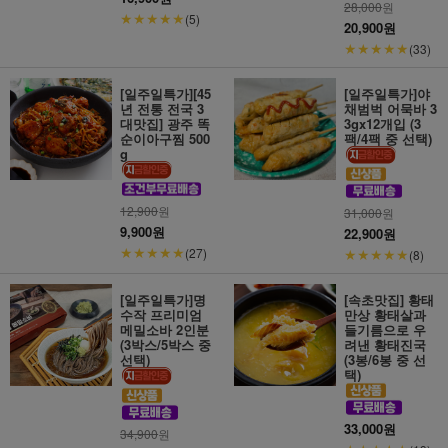
28,000
원
★★★★★
(5)
20,900원
★★★★★
(33)
[일주일특가][45
[일주일특가]야
년 전통 전국 3
채범벅 어묵바 3
대맛집] 광주 똑
3gx12개입 (3
순이아구찜 500
팩/4팩 중 선택)
g
12,900
원
31,000
원
9,900원
22,900원
★★★★★
(27)
★★★★★
(8)
[일주일특가]명
[속초맛집] 황태
수작 프리미엄
만상 황태살과
메밀소바 2인분
들기름으로 우
(3박스/5박스 중
려낸 황태진국
선택)
(3봉/6봉 중 선
택)
33,000원
34,900
원