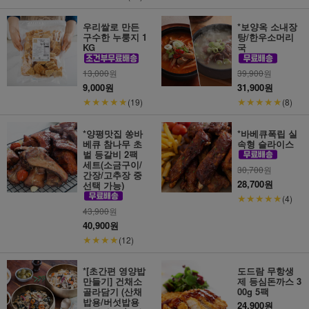
우리쌀로 만든
*보양옥 소내장
구수한 누룽지 1
탕/한우소머리
KG
국
13,000
원
39,900
원
9,000원
31,900원
★★★★★
★★★★★
(19)
(8)
*양평맛집 쏭바
*바베큐폭립 실
베큐 참나무 초
속형 슬라이스
벌 등갈비 2팩
세트(소금구이/
30,700
원
간장/고추장 중
28,700원
선택 가능)
★★★★★
(4)
43,900
원
40,900원
★★★★
(12)
*[초간편 영양밥
도드람 무항생
만들기] 건채소
제 등심돈까스 3
골라담기 (산채
00g 5팩
밥용/버섯밥용
24,900원