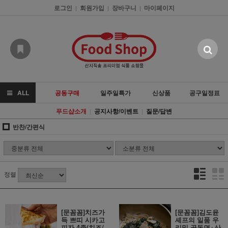
로그인
회원가입
장바구니
마이페이지
|
|
|
ALL
공동구매
일주일특가
신상품
공구일정표
푸드샵소개
공지사항/이벤트
질문/답변
|
|
반찬/간편식
정렬
[문꼼꼼]치즈가
[문꼼꼼]김도윤
득 쁘띠 시카고
셰프의 일품 우
피자 4종(치즈/
리밀 골동면+산