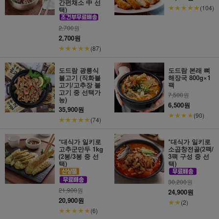
간편채소 中 선
★★★★★
(104)
택)
2,700
원
2,700원
★★★★★
(87)
도드람 광릉식
도드람 본래 뼈
불고기 (직화불
해장국 800g×1
고기/고추장 불
팩
고기 중 선택가
7,500
원
능)
6,500원
35,900원
★★★★
(90)
★★★★★
(74)
*대식가 일키로
*대식가 일키로
고추군만두 1kg
소곱창전골(2팩/
(2봉/3봉 중 선
3팩 구성 중 선
택)
택)
30,200
원
21,900
원
24,900원
20,900원
★★
(2)
★★★★★
(6)