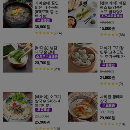
가마솥에 끓인
[팬트리비] 바질
맑은 나주곰탕
페스토/양송이
(5팩/7팩 중 선
스프 골라담기
택가능)
17,000
원
38,900원
15,000원
★★★★★
(774)
★★★★★
(66)
[바다숲] 생감
대식가 고기왕
태/구운감태
만두(고추군만
두 추가구매 가
능)
20,700원
★★★★★
(20)
31,900
원
24,900원
★★★★★
(2)
[에머이] 소고기
사리원 황태해
쌀국수 240g×4
장국
봉(4인분)
39,100
원
26,800
원
29,900원
25,900원
★★★★★
(10)
★★★★★
(45)