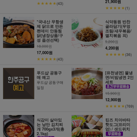
21,900원
★★★★★
(43)
★★★★★
(1)
*국내산 무항생
식약동원 반찬
제 닭으로 만든
골라담기(우엉
쩐데이 안동찜
조림/새우볶음/
닭(냉장상품/구
멸치볶음 외)
성 옵션선택)
5,200
원
18,000
원
4,200원
17,000원
★★★★★
(36)
★★★★★
(43)
푸드샵 공동구
[유천냉면] 물냉
매 예고
면/비빔냉면 2인
세트
푸드샵 공동구매
일정
15,900
원
12,900원
★★★★★
(769)
식감이 살아있
킹즈 치아바타
는 낭만 김치찌
핫도그(프리미
개 700gx3개(총
엄) / 샌드위치
2.1kg)