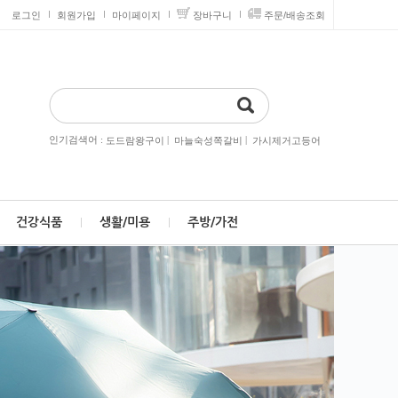
로그인
회원가입
마이페이지
장바구니
주문/배송조회
인기검색어 :
|
|
도드람왕구이
마늘숙성쪽갈비
가시제거고등어
건강식품
생활/미용
주방/가전