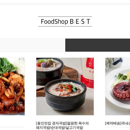
연탄불고기 2종
[배꼽집]수요미식회 한우 안동국밥
[강고집] 바삭한
쥐포튀김