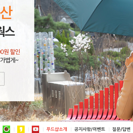
푸드샵소개
공지사항/이벤트
질문/답변