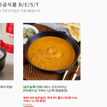
 돼지국밥/
[일주일특가]
베나레스 인도커리/난
(4만원이상 구매시 난1팩 랜덤증정)
★8/3~8/9 일주일만! 최대 8% 할인+4만원 이상
구매시 난 1팩 증정!
6,900원