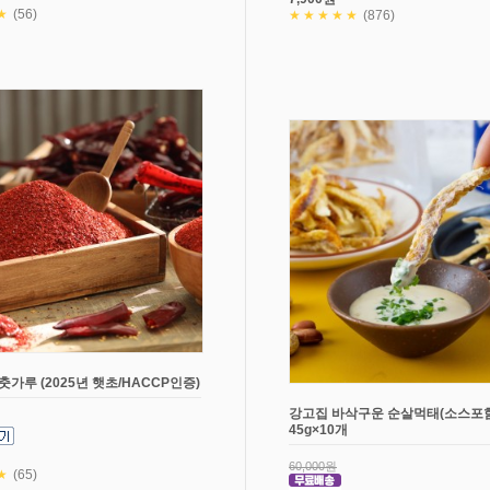
★
(56)
★★★★★
(876)
춧가루 (2025년 햇초/HACCP인증)
강고집 바삭구운 순살먹태(소스포함
45g×10개
60,000원
★
(65)