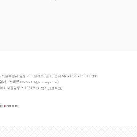
저희 쇼핑몰에서 가입한
이니시스
구매안전서비스를 이용하실 수 있습니다.
: 서울특별시 영등포구 선유로9길 10 문래 SK V1 CENTER 1119호
책임자 : 전태륜 (
)
15772126@cookey.co.kr
 2011-서울영등포-1024호
[사업자정보확인]