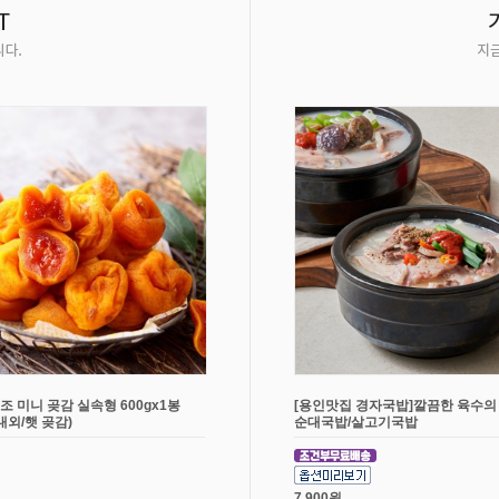
조 미니 곶감 실속형 600gx1봉
[용인맛집 경자국밥]깔끔한 육수의
개내외/햇 곶감)
순대국밥/살고기국밥
7,900원