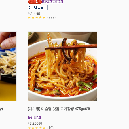
6,400원
★★★★★
(777)
)
[대가방] 미슐랭 맛집 고기짬뽕 475gx6팩
47,200원
★★★★★
(10)