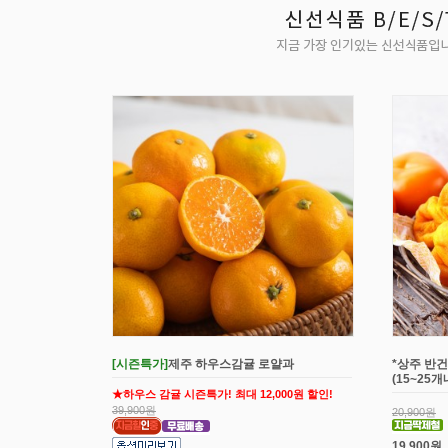
[시즌특가]
제주 하우스감귤 로얄과
*상주 반건
(15~25
★하우스 감귤 시즌특가! 최대 12,000원 할인!
39,900원
20,900원
19,900원