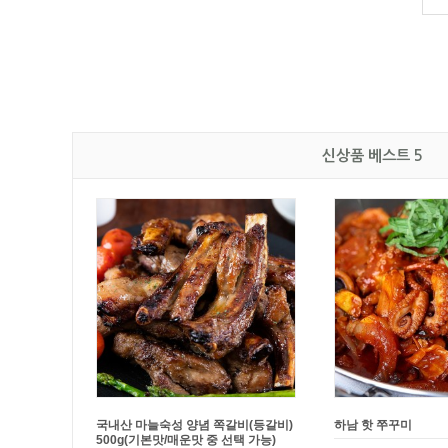
신상품 베스트 5
[문꼼꼼]
BAS 캡슐형 세탁조 클리너
[문꼼꼼]
제주흑돼지 
(20개입)
(간장맛/고추장맛)