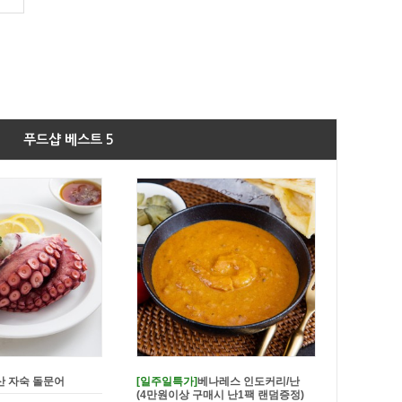
푸드샵 베스트 5
 쌀가루를 입힌 쌀바삭
가시제거 국내산 순살고등어