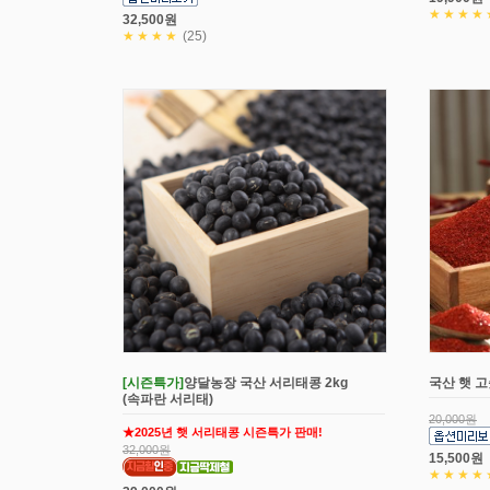
★★★★
32,500원
★★★★
(25)
[시즌특가]
양달농장 국산 서리태콩 2kg
국산 햇 고
(속파란 서리태)
20,000원
★2025년 햇 서리태콩 시즌특가 판매!
32,000원
15,500원
★★★★