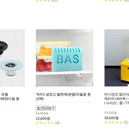
★★★★
(11)
★★★★★
(31
 트랩
*BAS 냉장고 탈취제(본품/리필용 중
미니언즈 접이식
/베란다용 중
선택)
캐리어 (4바퀴 /
/ 사이즈 : 중 / 77
41,000원
15,800원
38,000원
12,800원
★★★★★
(5)
★★★★★
(4)