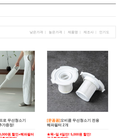
낮은가격
|
높은가격
|
제품명
|
제조사
|
인기도
프로 무선청소기
[문꼼꼼]
오비큠 무선청소기 전용
추가증정!
헤파필터 2개
60,000원 할인+헤파필터
★목~일 4일만! 5,000원 할인!