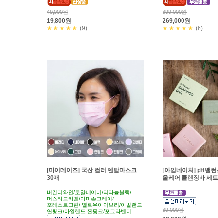
49,000원
399,000원
19,800원
269,000원
★★★★★
(9)
★★★★★
(6)
[마이데이즈] 국산 컬러 덴탈마스크
[아임네이처] pH밸런
30매
올케어 클렌징바 세트
버건디와인/로얄네이비/티타늄블랙/
머스타드카멜/아마존그레이/
포레스트그린/ 옐로우아이보리/아일랜드
39,000원
연핑크/아일랜드 찐핑크/포그라벤더