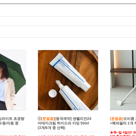
임라이트 초경량
ⓘ
[문꼼꼼]
[동국제약] 센텔리안24
[문꼼꼼]
오비큠 
수동/자동 중
마데카크림 하이드라 카밍 50ml
+헤파필터 1개 
(3개/6개 중 선택)
★목~일 4일만! 