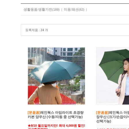
생활용품/생활가전
미용/패션
(189)
|
(62)
|
등록제품 :
24
개
[문꼼꼼]
레인웍스 아임라이트 초경량
[문꼼꼼]
레인웍스 아
카본 양우산 (수동/자동 중 선택가능)
장우산 (크기/손잡이/
선택가능)
★8/10 월요일까지만! 최대 4,000원 할인!