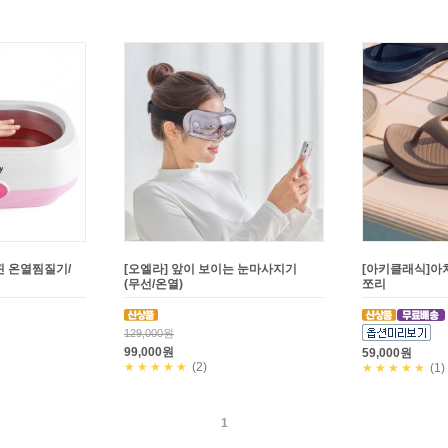
핀 온열찜질기/
[오엘라] 앞이 보이는 눈마사지기
[아키클래식]아
(무선/온열)
쪼리
129,000원
99,000원
59,000원
★★★★★
(2)
★★★★★
(1)
1