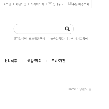
로그인
회원가입
마이페이지
장바구니
주문/배송조회
인기검색어 :
|
|
도드람왕구이
마늘숙성쪽갈비
가시제거고등어
건강식품
생활/미용
주방/가전
>
Home
생활/미용