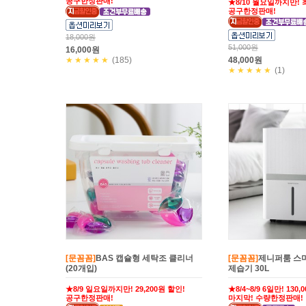
공구한정판매!
★8/10 월요일까지만! 최
공구한정판매!
18,000원
51,000원
16,000원
★★★★★
(185)
48,000원
★★★★★
(1)
[문꼼꼼]
BAS 캡슐형 세탁조 클리너
[문꼼꼼]
제니퍼룸 스
(20개입)
제습기 30L
★8/9 일요일까지만! 29,200원 할인!
★8/4~8/9 6일만! 130
공구한정판매!
마지막! 수량한정판매!