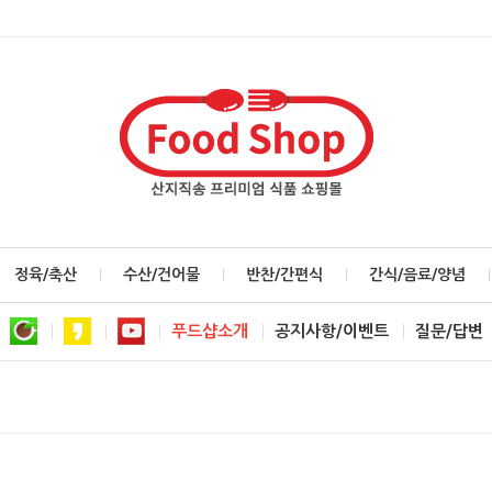
정육/축산
수산/건어물
반찬/간편식
간식/음료/양념
푸드샵소개
공지사항/이벤트
질문/답변