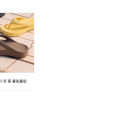
치-핏 폼 플립플랍