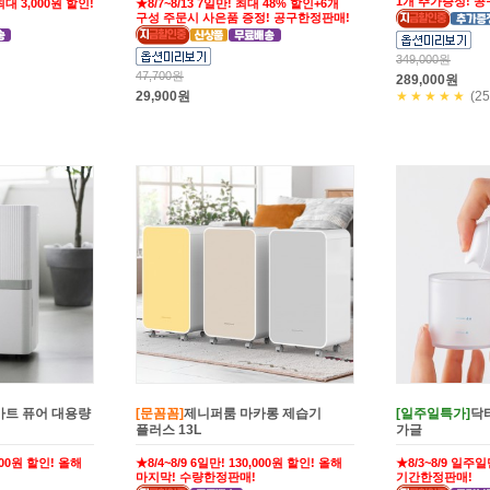
1개 추가증정! 
대 3,000원 할인!
★8/7~8/13 7일만! 최대 48% 할인+6개
구성 주문시 사은품 증정! 공구한정판매!
349,000원
47,700원
289,000원
29,900원
★★★★★
(25
마트 퓨어 대용량
[문꼼꼼]
제니퍼룸 마카롱 제습기
[일주일특가]
닥
플러스 13L
가글
,000원 할인! 올해
★8/4~8/9 6일만! 130,000원 할인! 올해
★8/3~8/9 일주일
마지막! 수량한정판매!
기간한정판매!