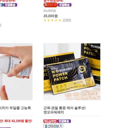
공구한정판매!
공구한정판매!
31,000원
26,000원
★★★★★
(192)
)
터치카 무알콜 고농축
근육∙관절 통증 케어 솔루션!
엔오파워패치
만! 최대 42,100원 할인!