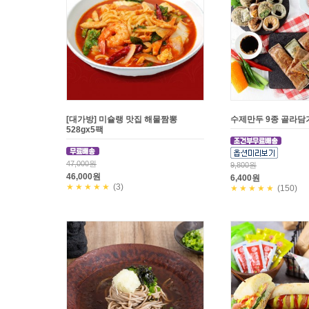
[대가방] 미슐랭 맛집 해물짬뽕
수제만두 9종 골라담
528gx5팩
47,000원
9,800원
46,000원
6,400원
★★★★★
(3)
★★★★★
(150)