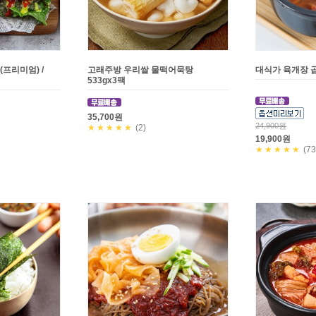
프리미엄) /
고래주방 우리쌀 물떡어묵탕
대식가 육개장 
533gx3팩
35,700원
24,900원
★★★★★
(2)
19,900원
★★★★★
(73