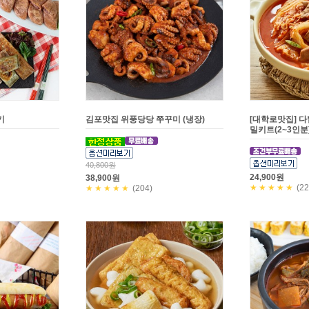
기
김포맛집 위풍당당 쭈꾸미 (냉장)
[대학로맛집] 
밀키트(2~3인분
40,800원
24,900원
38,900원
★★★★★
(22
★★★★★
(204)