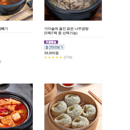
곱빼기
가마솥에 끓인 맑은 나주곰탕
(5팩/7팩 중 선택가능)
38,900원
★★★★★
(774)
)