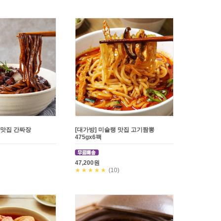
 맛집 간짜장
[대가방] 미슐랭 맛집 고기짬뽕
475gx6팩
47,200원
★★★★★
(10)