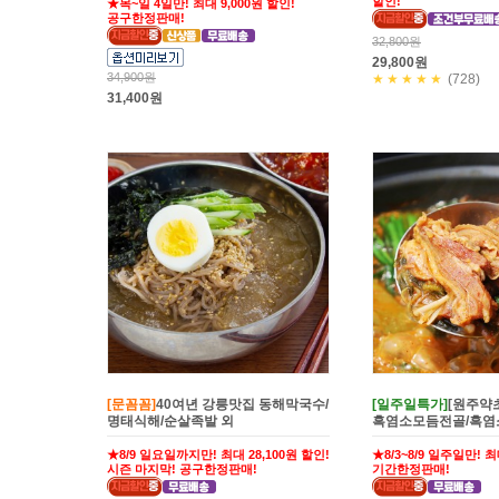
할인!
★목~일 4일만! 최대 9,000원 할인!
공구한정판매!
32,800원
29,800원
34,900원
★★★★★
(728)
31,400원
[문꼼꼼]
40여년 강릉맛집 동해막국수/
[일주일특가]
[원주약
명태식해/순살족발 외
흑염소모듬전골/흑
★8/9 일요일까지만! 최대 28,100원 할인!
★8/3~8/9 일주일만! 최
시즌 마지막! 공구한정판매!
기간한정판매!