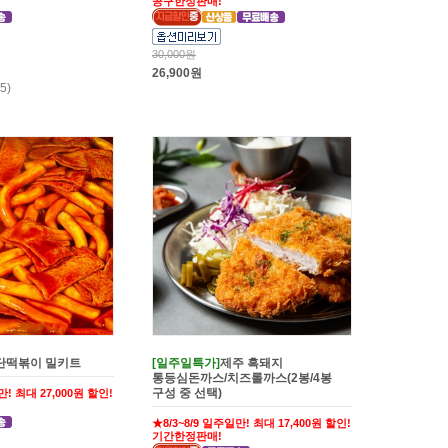
공구한정판매!
30,000원
26,900원
5)
단떡볶이 밀키트
[일주일특가]
제주 흑돼지
통등심돈까스/치즈롤까스(2봉/4봉
구성 중 선택)
만! 최대 27,000원 할인!
★8/3~8/9 일주일만! 최대 17,400원 할인!
기간한정판매!