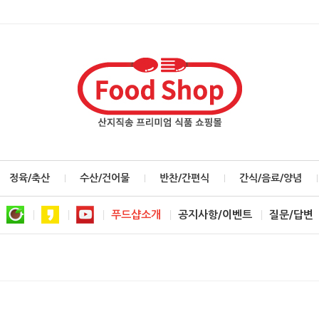
정육/축산
수산/건어물
반찬/간편식
간식/음료/양념
푸드샵소개
공지사항/이벤트
질문/답변