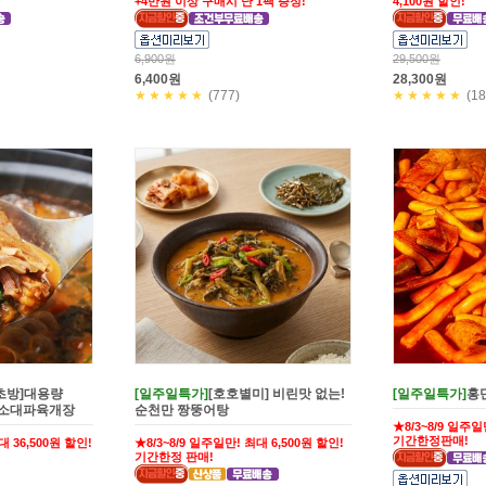
+4만원 이상 구매시 난 1팩 증정!
4,100원 할인!
6,900원
29,500원
6,400원
28,300원
★★★★★
(777)
★★★★★
(18
초방]대용량
[일주일특가]
[호호별미] 비린맛 없는!
[일주일특가]
홍
염소대파육개장
순천만 짱뚱어탕
★8/3~8/9 일주일
기간한정판매!
대 36,500원 할인!
★8/3~8/9 일주일만! 최대 6,500원 할인!
기간한정 판매!