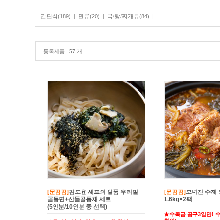
간편식
면류
국/탕/찌개류
(189)
|
(20)
|
(84)
|
등록제품 :
57
개
[문꼼꼼]
김도윤 셰프의 일품 우리밀
[문꼼꼼]
모녀진 수제 
골동면+산들골동채 세트
1.6kg×2팩
(5인분/10인분 중 선택)
★수목금 공구3일만! 수