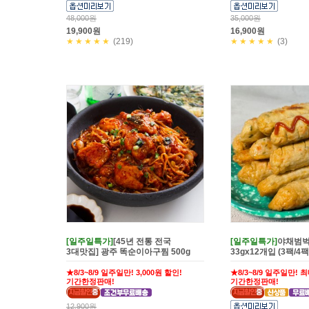
48,000원
35,000원
19,900원
16,900원
★★★★★
(219)
★★★★★
(3)
[일주일특가]
[45년 전통 전국
[일주일특가]
야채범벅
3대맛집] 광주 똑순이아구찜 500g
33gx12개입 (3팩/4
★8/3~8/9 일주일만! 3,000원 할인!
★8/3~8/9 일주일만! 최
기간한정판매!
기간한정판매!
12,900원