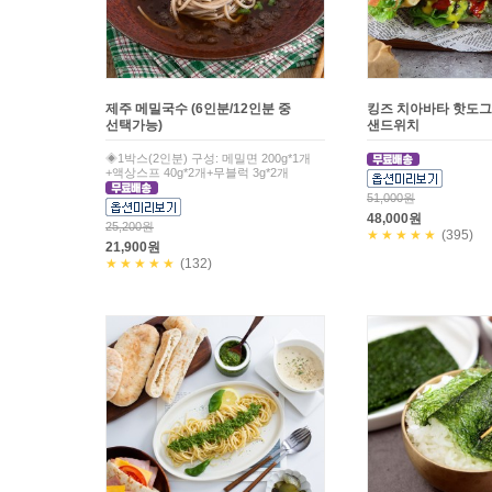
제주 메밀국수 (6인분/12인분 중
킹즈 치아바타 핫도그(
선택가능)
샌드위치
◈1박스(2인분) 구성: 메밀면 200g*1개
+액상스프 40g*2개+무블럭 3g*2개
51,000원
48,000원
25,200원
★★★★★
(395)
21,900원
★★★★★
(132)