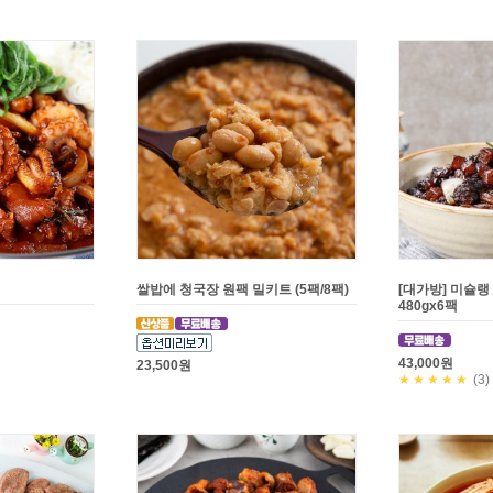
쌀밥에 청국장 원팩 밀키트 (5팩/8팩)
[대가방] 미슐랭
480gx6팩
43,000원
23,500원
★★★★★
(3)