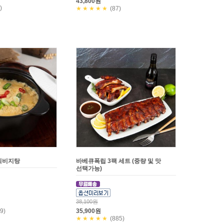
43,800원
)
★★★★★
(87)
되비지탕
바베큐폭립 3팩 세트 (중량 및 맛
선택가능)
38,100원
9)
35,900원
★★★★★
(885)