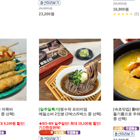
29,900원
26,900원
16,900원
23,200원
★★★★★
(5)
 어묵바
[일주일특가]
명수작 프리미엄
[속초맛집] 황
팩 중 선택)
메밀소바 2인분 (3박스/5박스 중 선택)
들기름으로 우려낸
중 선택)
대 9,100원 할인!
★8/3~8/9 일주일만! 최대 19,100원 할인!
기간한정판매!