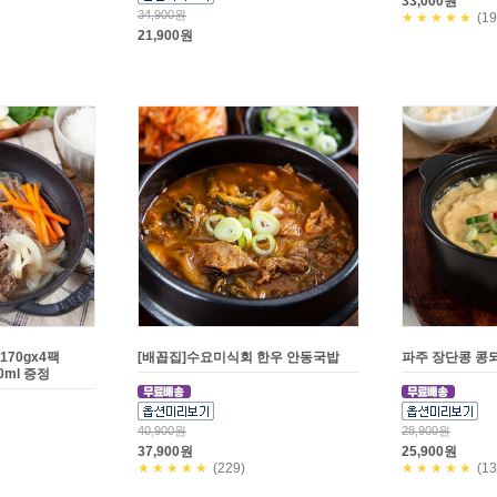
33,000원
34,900원
★★★★★
(19
21,900원
70gx4팩
[배꼽집]수요미식회 한우 안동국밥
파주 장단콩 콩
0ml 증정
40,900원
28,900원
37,900원
25,900원
★★★★★
(229)
★★★★★
(13