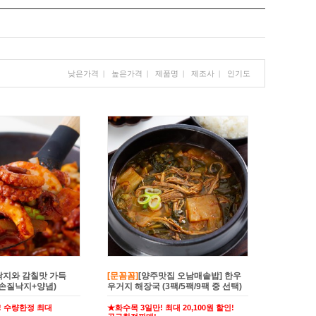
낮은가격
|
높은가격
|
제품명
|
제조사
|
인기도
낙지와 감칠맛 가득
[문꼼꼼]
[양주맛집 오남매솥밥] 한우
(손질낙지+양념)
우거지 해장국 (3팩/5팩/9팩 중 선택)
일만! 수량한정 최대
★화수목 3일만! 최대 20,100원 할인!