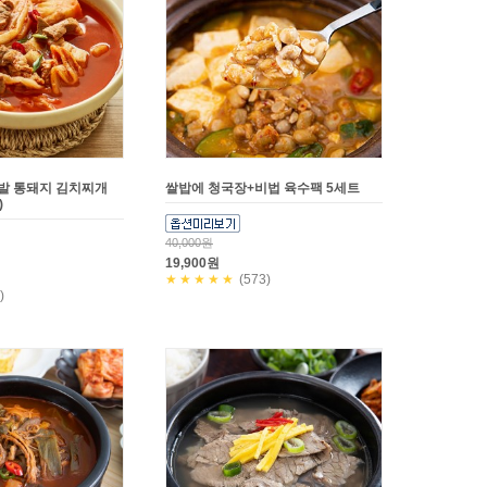
다발 통돼지 김치찌개
쌀밥에 청국장+비법 육수팩 5세트
)
40,000원
19,900원
★★★★★
(573)
)