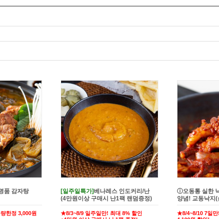
명품 감자탕
[일주일특가]
베나레스 인도커리/난
ⓘ오동통 실한 
(4만원이상 구매시 난1팩 랜덤증정)
양념! 교동낙지
량한정 3,000원
★8/3~8/9 일주일만! 최대 8% 할인
★8/4~8/10 7