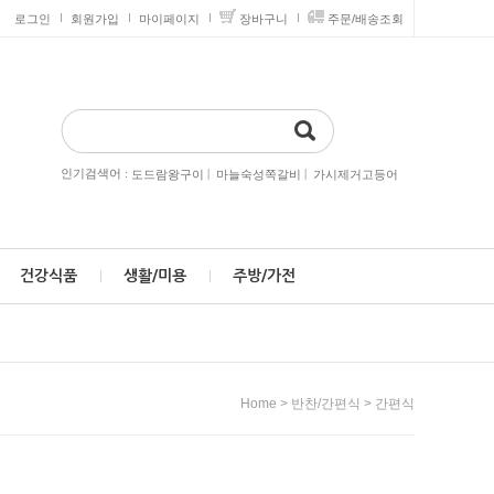
로그인
회원가입
마이페이지
장바구니
주문/배송조회
인기검색어 :
|
|
도드람왕구이
마늘숙성쪽갈비
가시제거고등어
건강식품
생활/미용
주방/가전
>
>
Home
반찬/간편식
간편식