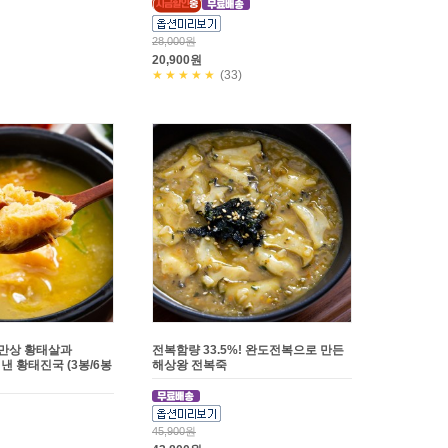
28,000원
20,900원
★★★★★
(33)
태만상 황태살과
전복함량 33.5%! 완도전복으로 만든
 황태진국 (3봉/6봉
해상왕 전복죽
45,900원