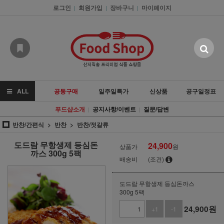
로그인
회원가입
장바구니
마이페이지
|
|
|
ALL
공동구매
일주일특가
신상품
공구일정표
푸드샵소개
공지사항/이벤트
질문/답변
|
|
반찬/간편식
반찬
반찬/젓갈류
도드람 무항생제 등심돈
24,900
상품가
원
까스 300g 5팩
배송비
(조건)
도드람 무항생제 등심돈까스
300g 5팩
24,900
원
+1
-1