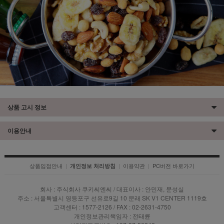
상품 고시 정보
이용안내
상품입점안내
|
|
이용약관
|
PC버전 바로가기
개인정보 처리방침
회사 : 주식회사 쿠키씨엔씨 / 대표이사 : 안민재, 문성실
주소 : 서울특별시 영등포구 선유로9길 10 문래 SK V1 CENTER 1119호
고객센터 : 1577-2126 / FAX : 02-2631-4750
개인정보관리책임자 : 전태륜