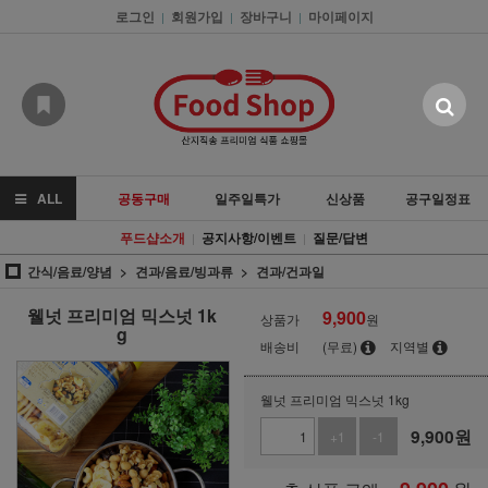
로그인
회원가입
장바구니
마이페이지
|
|
|
ALL
공동구매
일주일특가
신상품
공구일정표
푸드샵소개
공지사항/이벤트
질문/답변
|
|
간식/음료/양념
견과/음료/빙과류
견과/건과일
웰넛 프리미엄 믹스넛 1k
9,900
상품가
원
g
배송비
(무료)
지역별
웰넛 프리미엄 믹스넛 1kg
9,900
원
+1
-1