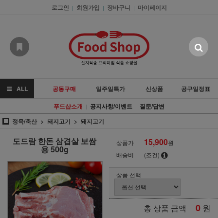
로그인
회원가입
장바구니
마이페이지
|
|
|
ALL
공동구매
일주일특가
신상품
공구일정표
푸드샵소개
공지사항/이벤트
질문/답변
|
|
정육/축산
돼지고기
돼지고기
도드람 한돈 삼겹살 보쌈
15,900
상품가
원
용 500g
배송비
(조건)
상품 선택
0
원
총 상품 금액