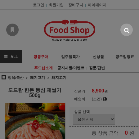
로그인
회원가입
장바구니
마이페이지
|
|
|
ALL
공동구매
일주일특가
신상품
공구일정표
푸드샵소개
공지사항/이벤트
질문/답변
|
|
정육/축산
돼지고기
돼지고기
도드람 한돈 등심 채썰기
8,900
상품가
원
500g
배송비
(조건)
상품 선택
0
원
총 상품 금액