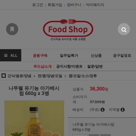
로그인
회원가입
장바구니
마이페이지
|
|
|
ALL
공동구매
일주일특가
신상품
공구일정표
푸드샵소개
공지사항/이벤트
질문/답변
|
|
간식/음료/양념
면/잼/양념/오일
잼/오일/소스/장류
나뚜렐 유기농 아가베시
36,300
상품가
원
럽 660g x 3병
소비자가
격
37,500원
배송비
(무료)
지역별
나뚜렐 유기농 아가베시럽
660g x 3병