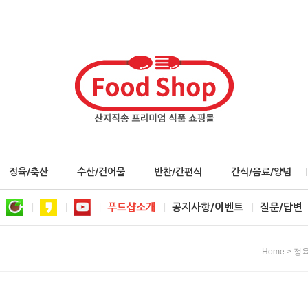
정육/축산
수산/건어물
반찬/간편식
간식/음료/양념
푸드샵소개
공지사항/이벤트
질문/답변
>
Home
정육