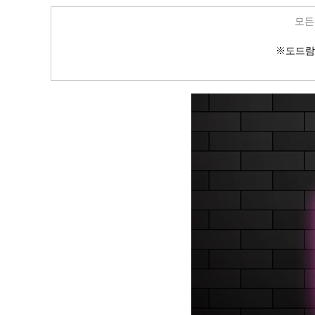
모든
※
도드람