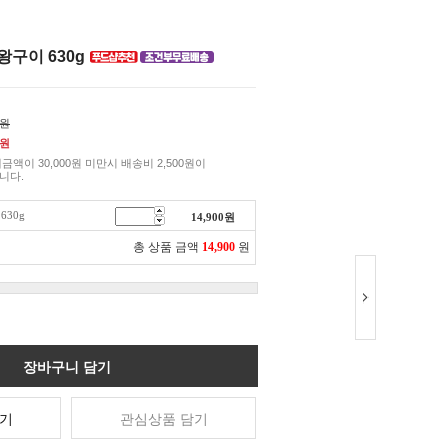
왕구이 630g
0원
원
금액이 30,000원 미만시 배송비 2,500원이
니다.
30g
14,900
원
총 상품 금액
14,900
원
장바구니 담기
기
관심상품 담기