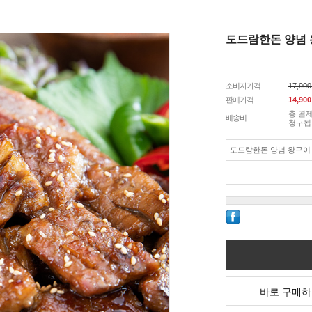
도드람한돈 양념 
소비자가격
17,90
판매가격
14,900
총 결제
배송비
청구됩
도드람한돈 양념 왕구이 6
바로 구매하