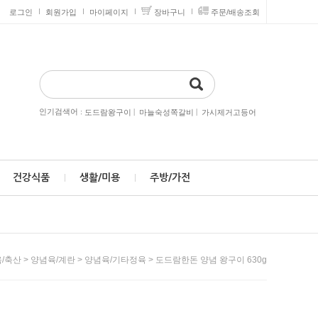
로그인
회원가입
마이페이지
장바구니
주문/배송조회
인기검색어 :
|
|
도드람왕구이
마늘숙성쪽갈비
가시제거고등어
건강식품
생활/미용
주방/가전
>
>
> 도드람한돈 양념 왕구이 630g
/축산
양념육/계란
양념육/기타정육