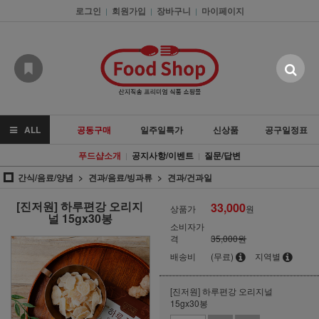
로그인
회원가입
장바구니
마이페이지
|
|
|
ALL
공동구매
일주일특가
신상품
공구일정표
푸드샵소개
공지사항/이벤트
질문/답변
|
|
간식/음료/양념
견과/음료/빙과류
견과/건과일
[진저원] 하루편강 오리지
33,000
상품가
원
널 15gx30봉
소비자가
격
35,000원
배송비
(무료)
지역별
[진저원] 하루편강 오리지널
15gx30봉