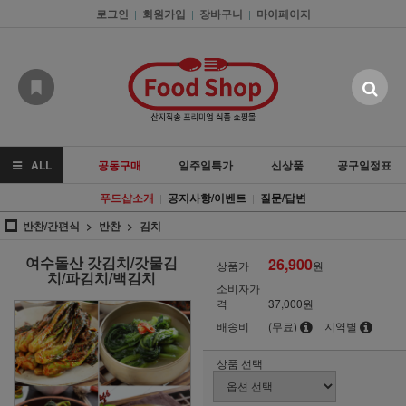
로그인
회원가입
장바구니
마이페이지
|
|
|
ALL
공동구매
일주일특가
신상품
공구일정표
푸드샵소개
공지사항/이벤트
질문/답변
|
|
반찬/간편식
반찬
김치
여수돌산 갓김치/갓물김
26,900
상품가
원
치/파김치/백김치
소비자가
격
37,000원
배송비
(무료)
지역별
상품 선택