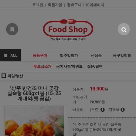
로그인
회원가입
장바구니
마이페이지
|
|
|
ALL
공동구매
일주일특가
신상품
공구일정표
푸드샵소개
공지사항/이벤트
질문/답변
|
|
과일/농산
*상주 반건조 미니 곶감
19,900
상품가
원
실속형 600gx1봉 (15~25
소비자가
개내외/햇 곶감)
격
20,900원
배송비
(무료)
지역별
*상주 반건조 미니 곶감 실속형
600gx1봉 (15~25개내외/햇 곶
감)