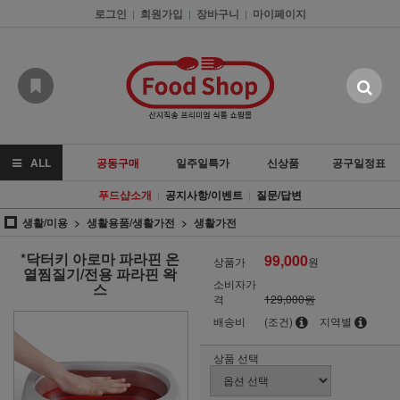
로그인
회원가입
장바구니
마이페이지
|
|
|
ALL
공동구매
일주일특가
신상품
공구일정표
푸드샵소개
공지사항/이벤트
질문/답변
|
|
생활/미용
생활용품/생활가전
생활가전
*닥터키 아로마 파라핀 온
99,000
상품가
원
열찜질기/전용 파라핀 왁
소비자가
스
격
129,000원
배송비
(조건)
지역별
상품 선택