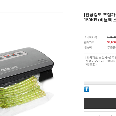
[진공강도 조절가
150KR (비닐백 
소비자가격
150,0
판매가격
99,000
배송비
주문금
[진공강도 조절가능] 
진공포장기 VS-150KR 
5장포함)