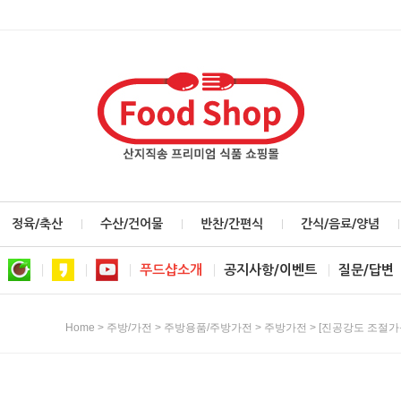
정육/축산
수산/건어물
반찬/간편식
간식/음료/양념
푸드샵소개
공지사항/이벤트
질문/답변
>
>
>
> [진공강도 조절가능
Home
주방/가전
주방용품/주방가전
주방가전