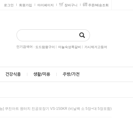
로그인
회원가입
마이페이지
장바구니
주문/배송조회
인기검색어 :
|
|
도드람왕구이
마늘숙성쪽갈비
가시제거고등어
건강식품
생활/미용
주방/가전
] 쿠진아트 원터치 진공포장기 VS-150KR (비닐백 소 5장+대 5장포함)