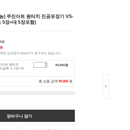
능] 쿠진아트 원터치 진공포장기 VS-
소 5장+대 5장포함)
00원
원
액에 상관없이 배송비가 청구되지 않습니다.
쿠진아트 원터치
99,000
원
(비닐백 소 5장+대
총 상품 금액
99,000
원
장바구니 담기