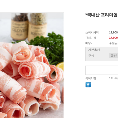
*국내산 프리미
소비자가격
19,90
판매가격
17,90
배송비
주문금
기본옵션
구성
특이사항
1회 