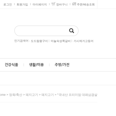
로그인
회원가입
마이페이지
장바구니
주문/배송조회
인기검색어 :
|
|
도드람왕구이
마늘숙성쪽갈비
가시제거고등어
건강식품
생활/미용
주방/가전
>
>
>
> *국내산 프리미엄 대패삼겹살
ome
정육/축산
돼지고기
돼지고기