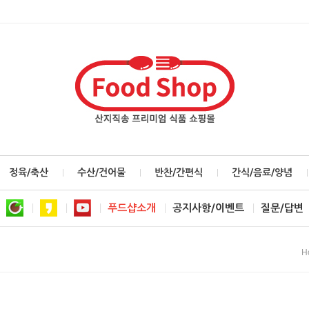
정육/축산
수산/건어물
반찬/간편식
간식/음료/양념
푸드샵소개
공지사항/이벤트
질문/답변
H