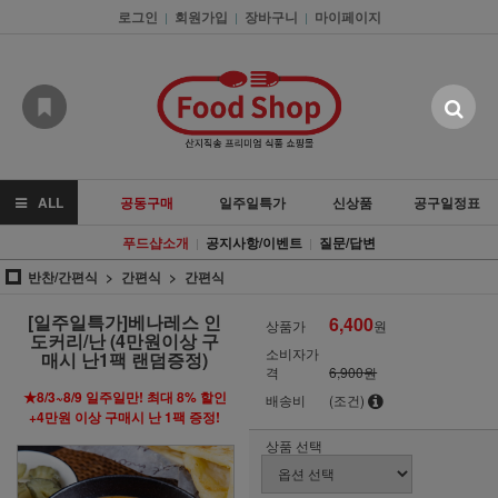
로그인
회원가입
장바구니
마이페이지
|
|
|
ALL
공동구매
일주일특가
신상품
공구일정표
푸드샵소개
공지사항/이벤트
질문/답변
|
|
반찬/간편식
간편식
간편식
[일주일특가]베나레스 인
6,400
상품가
원
도커리/난 (4만원이상 구
소비자가
매시 난1팩 랜덤증정)
격
6,900원
★8/3~8/9 일주일만! 최대 8% 할인
배송비
(조건)
+4만원 이상 구매시 난 1팩 증정!
상품 선택