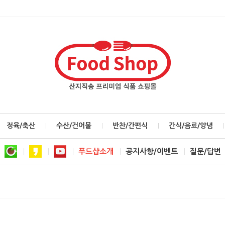
정육/축산
수산/건어물
반찬/간편식
간식/음료/양념
푸드샵소개
공지사항/이벤트
질문/답변