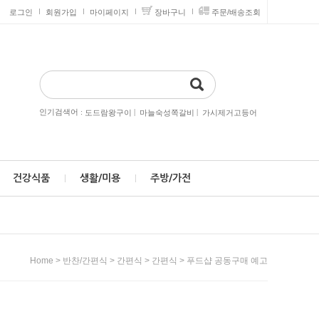
로그인
회원가입
마이페이지
장바구니
주문/배송조회
인기검색어 :
|
|
도드람왕구이
마늘숙성쪽갈비
가시제거고등어
건강식품
생활/미용
주방/가전
>
>
>
> 푸드샵 공동구매 예고
Home
반찬/간편식
간편식
간편식