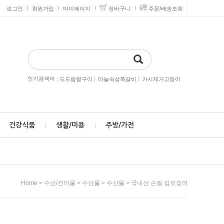
로그인
회원가입
마이페이지
장바구니
주문/배송조회
인기검색어 :
|
|
도드람왕구이
마늘숙성쪽갈비
가시제거고등어
건강식품
생활/미용
주방/가전
>
>
>
> 국내산 손질 갑오징어
Home
수산/건어물
수산물
수산물