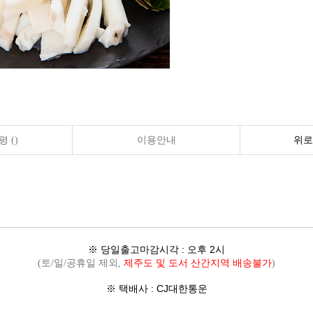
 ()
이용안내
위로
※ 당일출고마감시각 : 오후 2시
(토/일/공휴일 제외,
제주도 및 도서 산간지역 배송불가
)
※ 택배사 : CJ대한통운