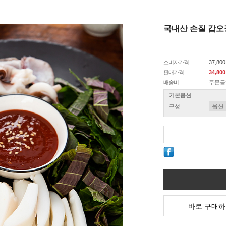
국내산 손질 갑
소비자가격
37,80
판매가격
34,80
배송비
주문금
기본옵션
구성
바로 구매하