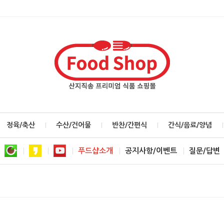
정육/축산
수산/건어물
반찬/간편식
간식/음료/양념
푸드샵소개
공지사항/이벤트
질문/답변