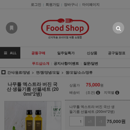
로그인
회원가입
장바구니
마이페이지
|
|
|
ALL
공동구매
일주일특가
신상품
공구일정표
푸드샵소개
공지사항/이벤트
질문/답변
|
|
간식/음료/양념
면/잼/양념/오일
잼/오일/소스/장류
나무틀 엑스트라 버진 국
75,000
상품가
원
산 생들기름 선물세트 (20
배송비
(조건)
지역별
0ml*2병)
나무틀 엑스트라 버진 국산 생
들기름 선물세트 (200ml*2병)
75,000
원
+1
-1