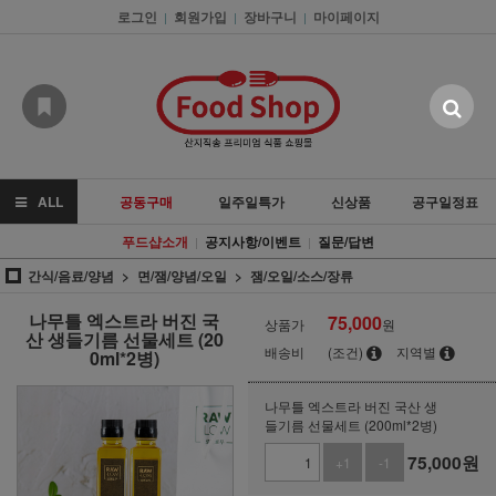
로그인
회원가입
장바구니
마이페이지
|
|
|
ALL
공동구매
일주일특가
신상품
공구일정표
푸드샵소개
공지사항/이벤트
질문/답변
|
|
간식/음료/양념
면/잼/양념/오일
잼/오일/소스/장류
나무틀 엑스트라 버진 국
75,000
상품가
원
산 생들기름 선물세트 (20
배송비
(조건)
지역별
0ml*2병)
나무틀 엑스트라 버진 국산 생
들기름 선물세트 (200ml*2병)
75,000
원
+1
-1