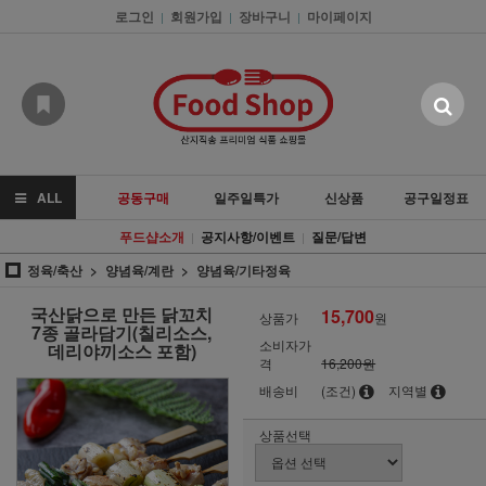
로그인
회원가입
장바구니
마이페이지
|
|
|
ALL
공동구매
일주일특가
신상품
공구일정표
푸드샵소개
공지사항/이벤트
질문/답변
|
|
정육/축산
양념육/계란
양념육/기타정육
국산닭으로 만든 닭꼬치
15,700
상품가
원
7종 골라담기(칠리소스,
소비자가
데리야끼소스 포함)
격
16,200원
배송비
(조건)
지역별
상품선택