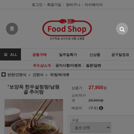
로그인
회원가입
장바구니
마이페이지
|
|
|
ALL
공동구매
일주일특가
신상품
공구일정표
푸드샵소개
공지사항/이벤트
질문/답변
|
|
반찬/간편식
간편식
국/탕/찌개류
*보양옥 한우설렁탕/남원
27,900
상품가
원
골 추어탕
소비자가
격
29,900원
배송비
(무료)
구성