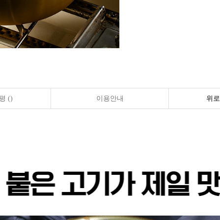
 ()
이용안내
위로