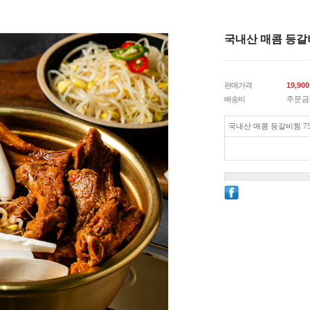
국내산 매콤 등갈비
판매가격
19,900
배송비
주문금
국내산 매콤 등갈비찜 75