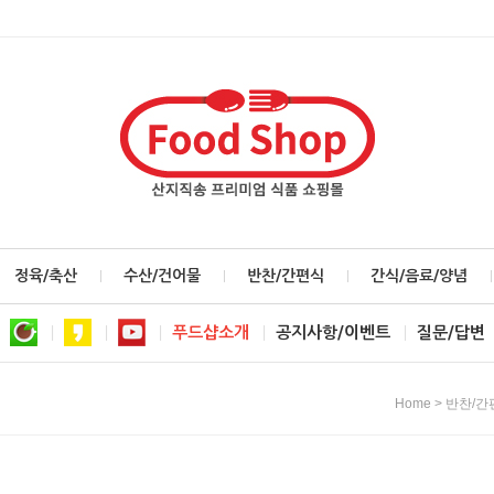
정육/축산
수산/건어물
반찬/간편식
간식/음료/양념
푸드샵소개
공지사항/이벤트
질문/답변
>
Home
반찬/간