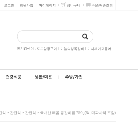
로그인
회원가입
마이페이지
장바구니
주문/배송조회
인기검색어 :
|
|
도드람왕구이
마늘숙성쪽갈비
가시제거고등어
건강식품
생활/미용
주방/가전
>
>
> 국내산 매콤 등갈비찜 750g(떡, 대파사리 포함)
편식
간편식
간편식