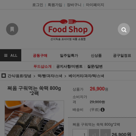
로그인
회원가입
장바구니
마이페이지
|
|
|
ALL
공동구매
일주일특가
신상품
공구일정표
푸드샵소개
공지사항/이벤트
질문/답변
|
|
간식/음료/양념
떡/빵/과자/스낵
베이커리/과자/떡/스낵
쪄옴 구워먹는 쑥떡 800g
26,900
상품가
원
*2팩
소비자가
격
29,900원
배송비
(무료)
쪄옴 구워먹는 쑥떡 800g*2팩
26,900
원
+1
-1