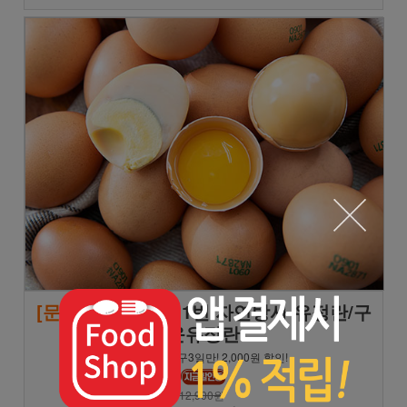
[문꼼꼼]
난각번호 1번 자연방사 유정란/구
운유정란
★일월화 공구3일만! 2,000원 할인!
12,900원