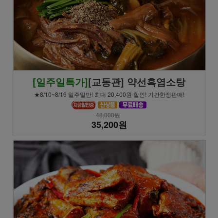
[일주일특가]
[교동관] 약선흑염소탕
★8/10~8/16 일주일만! 최대 20,400원 할인! 기간한정판매!
48,000원
35,200원