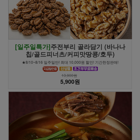
[일주일특가]
주전부리 골라담기 (바나나
칩/골드피너츠/커피맛땅콩/호두)
★8/10~8/16 일주일만! 최대 10,000원 할인! 기간한정판매!
13,900원
5,900원