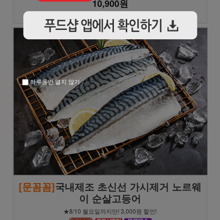
10,900원
★★★★★
(162)
하루동안 열지 않기
[문꼼꼼]
국내제조 초신선 가시제거 노르웨
이 순살고등어
★8/10 월요일까지만! 3,000원 할인!