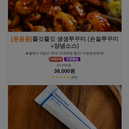
[문꼼꼼]
쫄깃쫄깃 생생쭈꾸미 (손질쭈꾸미
+양념소스)
★월화수 3일만! 최대 12,500원 할인! 수량한정판매!
43,500원
38,000원
★★★★★
(50)