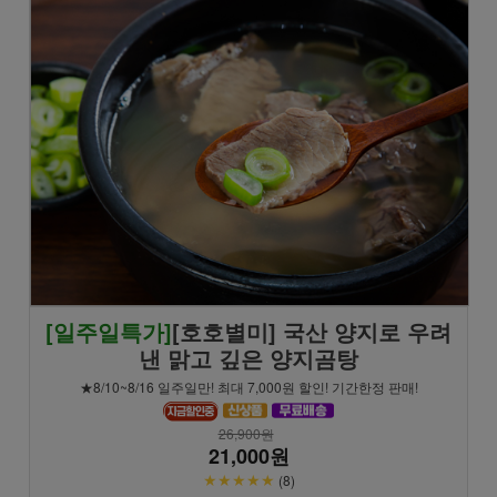
[일주일특가]
[호호별미] 국산 양지로 우려
낸 맑고 깊은 양지곰탕
★8/10~8/16 일주일만! 최대 7,000원 할인! 기간한정 판매!
26,900원
21,000원
★★★★★
(8)