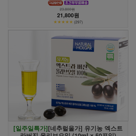
23,800원
21,800원
★★★★★
(297)
[일주일특가]
[네추럴올가] 유기농 엑스트
라버진 올리브오일 (10ml x 50포입)