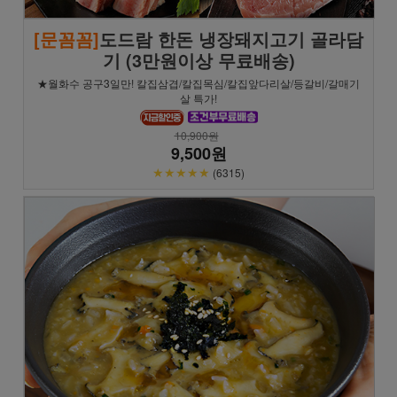
[문꼼꼼]
도드람 한돈 냉장돼지고기 골라담
기 (3만원이상 무료배송)
★월화수 공구3일만! 칼집삼겹/칼집목심/칼집앞다리살/등갈비/갈매기
살 특가!
10,900원
9,500원
★★★★★
(6315)