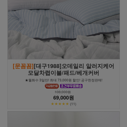
[문꼼꼼]
[대구1988]오데일리 알러지케어
모달차렵이불/패드/베개커버
★월화수 3일만! 최대 73,000원 할인! 공구한정판매!
108,000원
69,000원
★★★★★
(11)