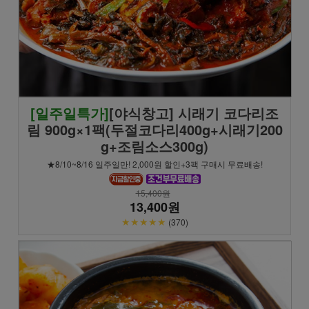
[일주일특가]
[야식창고] 시래기 코다리조
림 900g×1팩(두절코다리400g+시래기200
g+조림소스300g)
★8/10~8/16 일주일만! 2,000원 할인+3팩 구매시 무료배송!
15,400원
13,400원
★★★★★
(370)