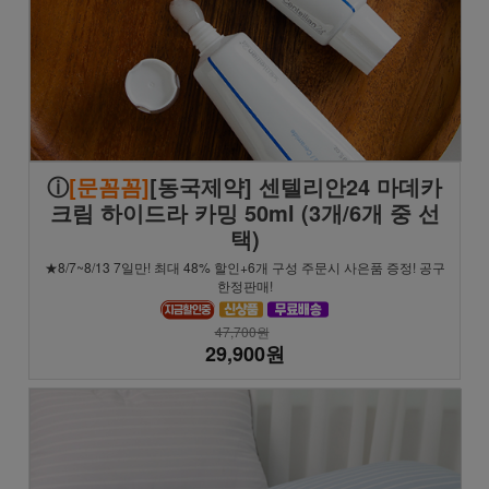
ⓘ
[문꼼꼼]
[동국제약] 센텔리안24 마데카
크림 하이드라 카밍 50ml (3개/6개 중 선
택)
★8/7~8/13 7일만! 최대 48% 할인+6개 구성 주문시 사은품 증정! 공구
한정판매!
47,700원
29,900원