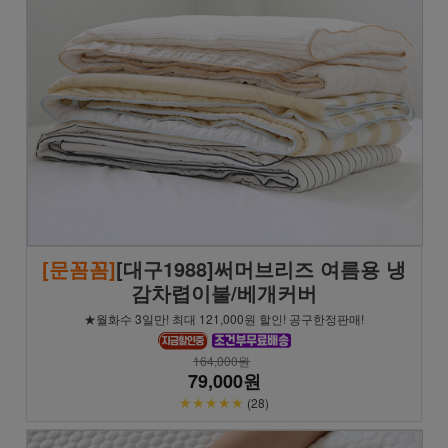
[문꼼꼼]
[대구1988]써머브리즈 여름용 냉
감차렵이불/베개커버
★월화수 3일만! 최대 121,000원 할인! 공구한정판매!
164,000원
79,000원
★★★★★
(28)