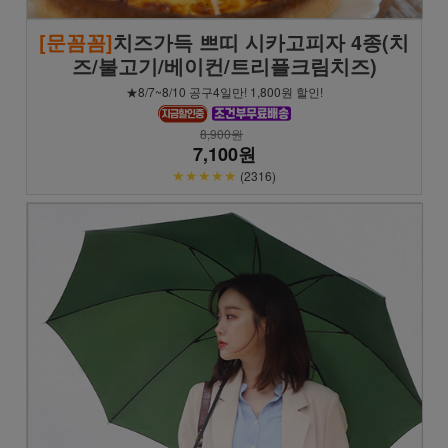
[문꼼꼼]
치즈가득 쁘띠 시카고피자 4종(치
즈/불고기/베이컨/트리플크림치즈)
★8/7~8/10 공구4일만! 1,800원 할인!
8,900원
7,100원
★★★★★
(2316)