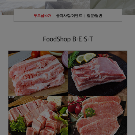
푸드샵소개
공지사항/이벤트
질문/답변
|
|