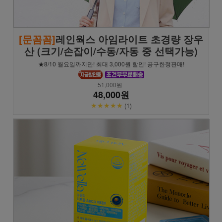
[문꼼꼼]
레인웍스 아임라이트 초경량 장우
산 (크기/손잡이/수동/자동 중 선택가능)
★8/10 월요일까지만! 최대 3,000원 할인! 공구한정판매!
51,000원
48,000원
★★★★★
(1)