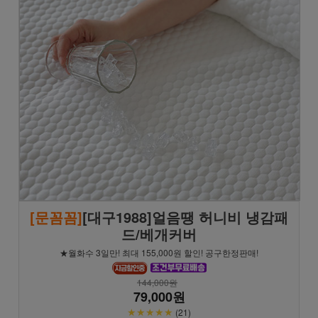
[문꼼꼼]
[대구1988]얼음땡 허니비 냉감패
드/베개커버
★월화수 3일만! 최대 155,000원 할인! 공구한정판매!
144,000원
79,000원
★★★★★
(21)