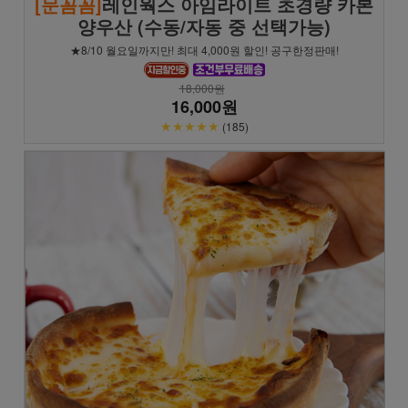
[문꼼꼼]
레인웍스 아임라이트 초경량 카본
양우산 (수동/자동 중 선택가능)
★8/10 월요일까지만! 최대 4,000원 할인! 공구한정판매!
18,000원
16,000원
★★★★★
(185)