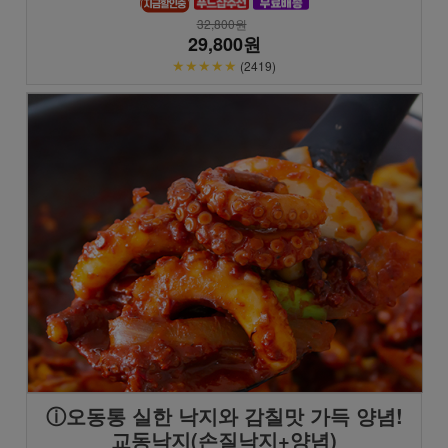
32,800원
29,800원
★★★★★
(2419)
ⓘ오동통 실한 낙지와 감칠맛 가득 양념!
교동낙지(손질낙지+양념)