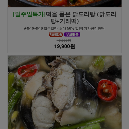
[일주일특가]
떡을 품은 닭도리탕 (닭도리
탕+가래떡)
★8/10~8/16 일주일만! 최대 56% 할인! 기간한정판매!
40,000원
19,900원