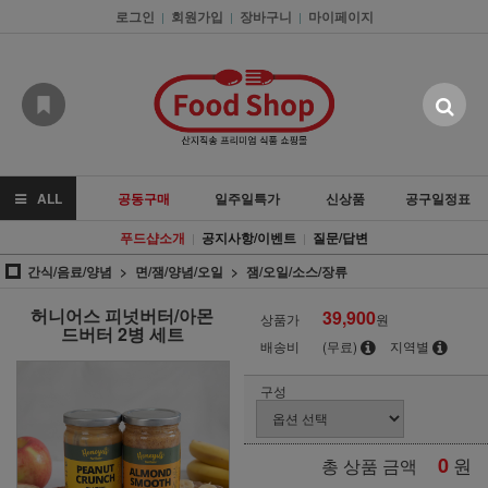
로그인
회원가입
장바구니
마이페이지
|
|
|
ALL
공동구매
일주일특가
신상품
공구일정표
푸드샵소개
공지사항/이벤트
질문/답변
|
|
간식/음료/양념
면/잼/양념/오일
잼/오일/소스/장류
허니어스 피넛버터/아몬
39,900
상품가
원
드버터 2병 세트
배송비
(무료)
지역별
구성
0
원
총 상품 금액