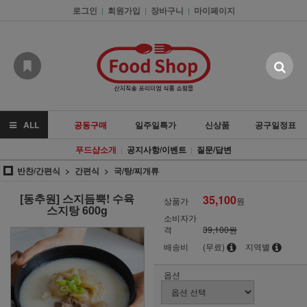
로그인
회원가입
장바구니
마이페이지
|
|
|
ALL
공동구매
일주일특가
신상품
공구일정표
푸드샵소개
공지사항/이벤트
질문/답변
|
|
반찬/간편식
간편식
국/탕/찌개류
[동추원] 스지듬뿍! 수육
35,100
상품가
원
스지탕 600g
소비자가
격
39,100원
배송비
(무료)
지역별
옵션