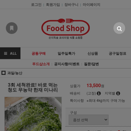
로그인
회원가입
장바구니
마이페이지
|
|
|
ALL
공동구매
일주일특가
신상품
공구일정표
푸드샵소개
공지사항/이벤트
질문/답변
|
|
과일/농산
3회 세척완료! 바로 먹는
13,500
상품가
원
청도 무농약 한재 미나리
배송비
(고정)
지역별
특이사항
※최대 4kg까지 구매 가능
구성