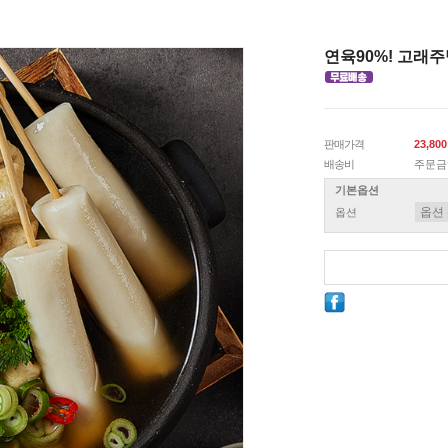
연육90%! 고래
판매가격
23,80
배송비
주문금
기본옵션
옵션