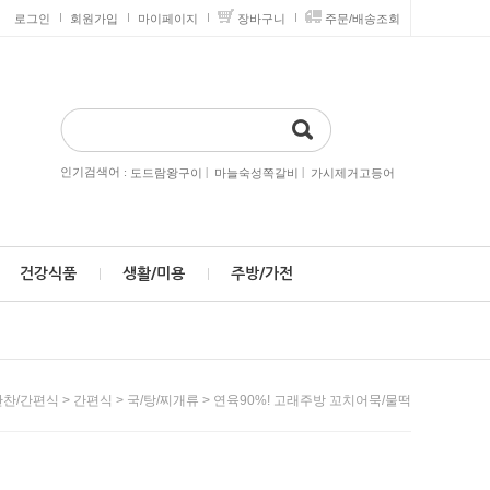
로그인
회원가입
마이페이지
장바구니
주문/배송조회
인기검색어 :
|
|
도드람왕구이
마늘숙성쪽갈비
가시제거고등어
건강식품
생활/미용
주방/가전
>
>
> 연육90%! 고래주방 꼬치어묵/물떡
반찬/간편식
간편식
국/탕/찌개류