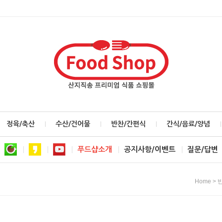
정육/축산
수산/건어물
반찬/간편식
간식/음료/양념
푸드샵소개
공지사항/이벤트
질문/답변
>
Home