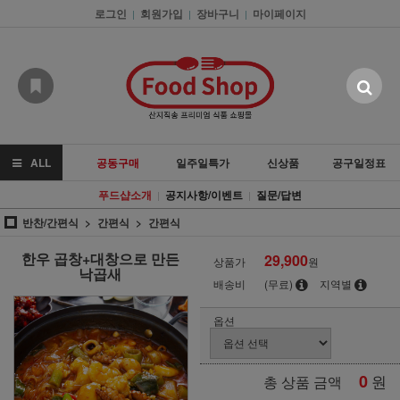
로그인
회원가입
장바구니
마이페이지
|
|
|
ALL
공동구매
일주일특가
신상품
공구일정표
푸드샵소개
공지사항/이벤트
질문/답변
|
|
반찬/간편식
간편식
간편식
한우 곱창+대창으로 만든
29,900
상품가
원
낙곱새
배송비
(무료)
지역별
옵션
0
원
총 상품 금액