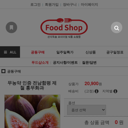
로그인
회원가입
장바구니
마이페이지
|
|
|
ALL
공동구매
일주일특가
신상품
공구일정표
푸드샵소개
공지사항/이벤트
질문/답변
|
|
공동구매
무농약 인증 전남함평 제
20,900
상품가
원
철 홍무화과
배송비
(고정)
지역별
옵션
0
원
총 상품 금액