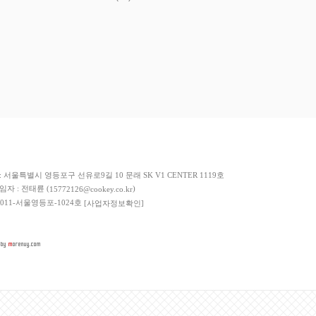
저희 쇼핑몰에서 가입한
이니시스
구매안전서비스를 이용하실 수 있습니다.
: 서울특별시 영등포구 선유로9길 10 문래 SK V1 CENTER 1119호
책임자 : 전태륜 (
)
15772126@cookey.co.kr
 2011-서울영등포-1024호
[사업자정보확인]