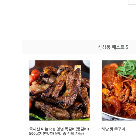
신상품 베스트 5
[문꼼꼼]
BAS 캡슐형 세탁조 클리너
[문꼼꼼]
제주흑돼지 
(20개입)
(간장맛/고추장맛)