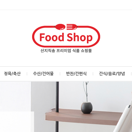
정육/축산
수산/건어물
반찬/간편식
간식/음료/양념