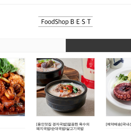
연탄불고기 2종
[배꼽집]수요미식회 한우 안동국밥
[강고집] 바삭한
쥐포튀김