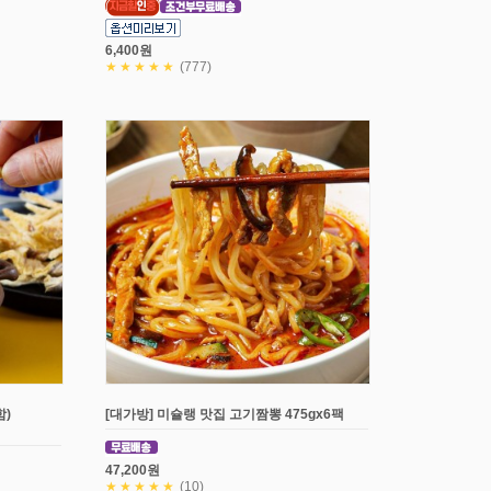
6,400원
★★★★★
(777)
)
[대가방] 미슐랭 맛집 고기짬뽕 475gx6팩
47,200원
★★★★★
(10)