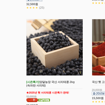
★★★★
32,500원
★★★★
(25)
[시즌특가]
양달농장 국산 서리태콩 2kg
국산 햇 고
(속파란 서리태)
20,000원
★2025년 햇 서리태콩 시즌특가 판매!
32,000원
15,500원
★★★★