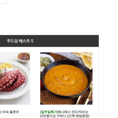
푸드샵 베스트 5
 쌀가루를 입힌 쌀바삭
가시제거 국내산 순살고등어