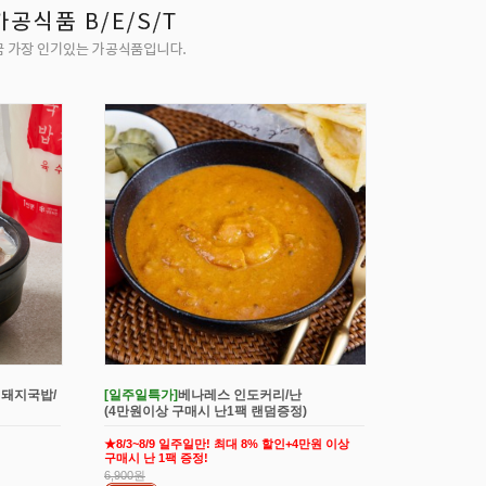
 돼지국밥/
[일주일특가]
베나레스 인도커리/난
(4만원이상 구매시 난1팩 랜덤증정)
★8/3~8/9 일주일만! 최대 8% 할인+4만원 이상
구매시 난 1팩 증정!
6,900원