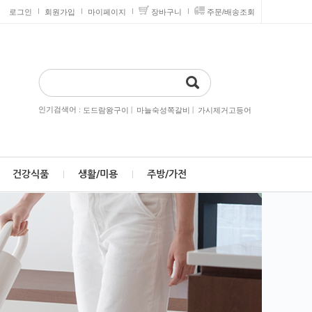
로그인
회원가입
마이페이지
장바구니
주문/배송조회
인기검색어 :
|
|
도드람왕구이
마늘숙성쪽갈비
가시제거고등어
건강식품
생활/미용
주방/가전