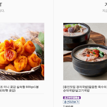
조 미니 곶감 실속형 600gx1봉
[용인맛집 경자국밥]깔끔한 육수의
개내외/햇 곶감)
순대국밥/살고기국밥
7,900원