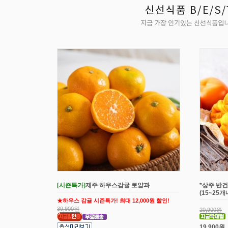
[시즌특가]
제주 하우스감귤 로얄과
*상주 반건
(15~25
★하우스 감귤 시즌특가! 최대 12,000원 할인!
39,900원
20,900원
19,900원