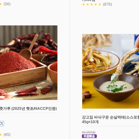
★
(56)
★★★★★
(876)
춧가루 (2025년 햇초/HACCP인증)
강고집 바삭구운 순살먹태(소스포함
45g×10개
60,000원
★
(65)