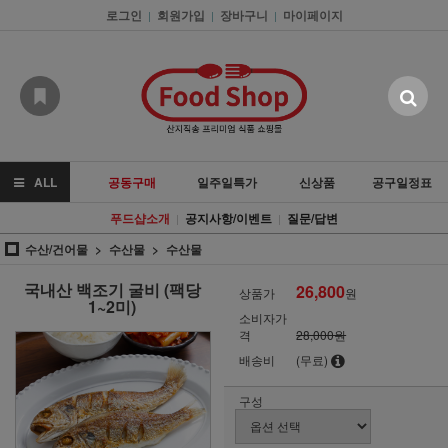
로그인
회원가입
장바구니
마이페이지
|
|
|
ALL
공동구매
일주일특가
신상품
공구일정표
푸드샵소개
공지사항/이벤트
질문/답변
|
|
수산/건어물
수산물
수산물
국내산 백조기 굴비 (팩당
26,800
상품가
원
1~2미)
소비자가
격
28,000원
배송비
(무료)
구성