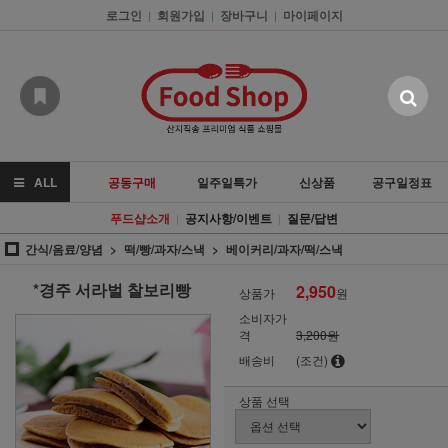
로그인
회원가입
장바구니
마이페이지
|
|
|
ALL
공동구매
일주일특가
신상품
공구일정표
푸드샵소개
공지사항/이벤트
질문/답변
|
|
간식/음료/양념
떡/빵/과자/스낵
베이커리/과자/떡/스낵
*경주 서라벌 찰보리빵
2,950
상품가
원
소비자가
격
3,200원
배송비
(조건)
상품 선택