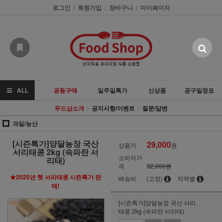
로그인
회원가입
장바구니
마이페이지
|
|
|
ALL
공동구매
일주일특가
신상품
공구일정표
푸드샵소개
공지사항/이벤트
질문/답변
|
|
과일/농산
[시즌특가]양달농장 국산
29,000
상품가
원
서리태콩 2kg (속파란 서
소비자가
리태)
격
32,000원
★2025년 햇 서리태콩 시즌특가 판
배송비
(고정)
지역별
매!
[시즌특가]양달농장 국산 서리
태콩 2kg (속파란 서리태)