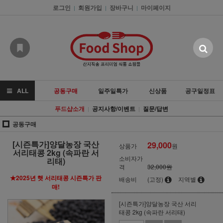
로그인
회원가입
장바구니
마이페이지
|
|
|
ALL
공동구매
일주일특가
신상품
공구일정표
푸드샵소개
공지사항/이벤트
질문/답변
|
|
공동구매
[시즌특가]양달농장 국산
29,000
상품가
원
서리태콩 2kg (속파란 서
소비자가
리태)
격
32,000원
★2025년 햇 서리태콩 시즌특가 판
배송비
(고정)
지역별
매!
[시즌특가]양달농장 국산 서리
태콩 2kg (속파란 서리태)