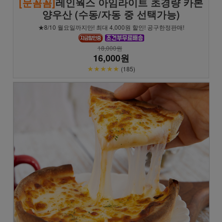
[문꼼꼼]
레인웍스 아임라이트 초경량 카본
양우산 (수동/자동 중 선택가능)
★8/10 월요일까지만! 최대 4,000원 할인! 공구한정판매!
18,000원
16,000원
★★★★★
(185)