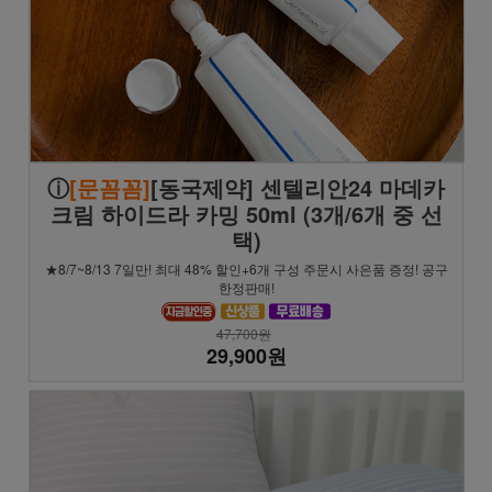
ⓘ
[문꼼꼼]
[동국제약] 센텔리안24 마데카
크림 하이드라 카밍 50ml (3개/6개 중 선
택)
★8/7~8/13 7일만! 최대 48% 할인+6개 구성 주문시 사은품 증정! 공구
한정판매!
47,700원
29,900원