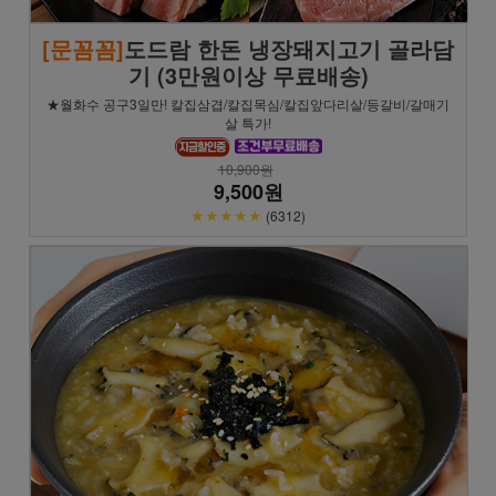
[문꼼꼼]
도드람 한돈 냉장돼지고기 골라담
기 (3만원이상 무료배송)
★월화수 공구3일만! 칼집삼겹/칼집목심/칼집앞다리살/등갈비/갈매기
살 특가!
10,900원
9,500원
★★★★★
(6312)