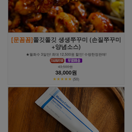
[문꼼꼼]
쫄깃쫄깃 생생쭈꾸미 (손질쭈꾸미
+양념소스)
★월화수 3일만! 최대 12,500원 할인! 수량한정판매!
43,500원
38,000원
★★★★★
(50)