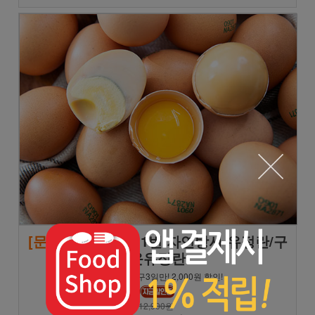
[문꼼꼼]
난각번호 1번 자연방사 유정란/구
운유정란
★일월화 공구3일만! 2,000원 할인!
12,900원