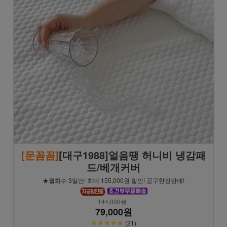
[문꼼꼼]
[대구1988]얼음땡 허니비 냉감패
드/베개커버
★월화수 3일만! 최대 155,000원 할인! 공구한정판매!
144,000원
79,000원
★★★★★
(21)