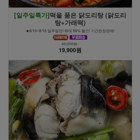
[일주일특가]
떡을 품은 닭도리탕 (닭도리
탕+가래떡)
★8/10~8/16 일주일만! 최대 56% 할인! 기간한정판매!
40,000원
19,900원