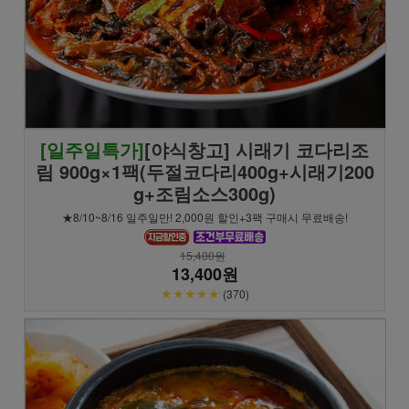
[일주일특가]
[야식창고] 시래기 코다리조
림 900g×1팩(두절코다리400g+시래기200
g+조림소스300g)
★8/10~8/16 일주일만! 2,000원 할인+3팩 구매시 무료배송!
15,400원
13,400원
★★★★★
(370)