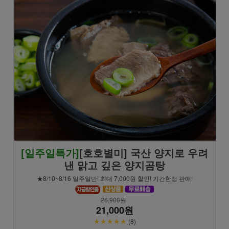
[일주일특가]
[호호별미] 국산 양지로 우려
낸 맑고 깊은 양지곰탕
★8/10~8/16 일주일만! 최대 7,000원 할인! 기간한정 판매!
26,900원
21,000원
★★★★★
(8)