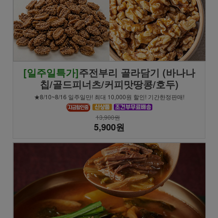
[일주일특가]
주전부리 골라담기 (바나나
칩/골드피너츠/커피맛땅콩/호두)
★8/10~8/16 일주일만! 최대 10,000원 할인! 기간한정판매!
13,900원
5,900원