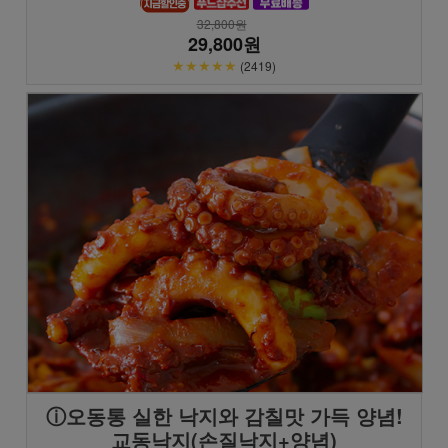
32,800원
29,800원
★★★★★
(2419)
ⓘ오동통 실한 낙지와 감칠맛 가득 양념!
교동낙지(손질낙지+양념)