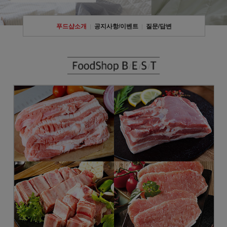
푸드샵소개
공지사항/이벤트
질문/답변
|
|