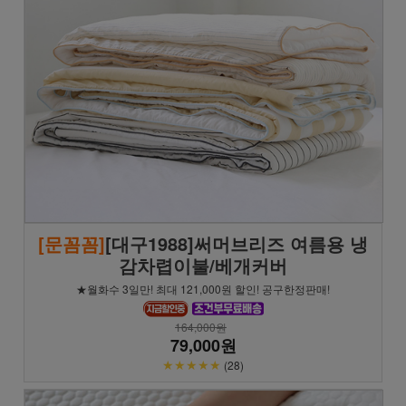
[문꼼꼼]
[대구1988]써머브리즈 여름용 냉
감차렵이불/베개커버
★월화수 3일만! 최대 121,000원 할인! 공구한정판매!
164,000원
79,000원
★★★★★
(28)