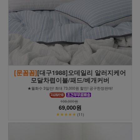
[문꼼꼼]
[대구1988]오데일리 알러지케어
모달차렵이불/패드/베개커버
★월화수 3일만! 최대 73,000원 할인! 공구한정판매!
108,000원
69,000원
★★★★★
(11)