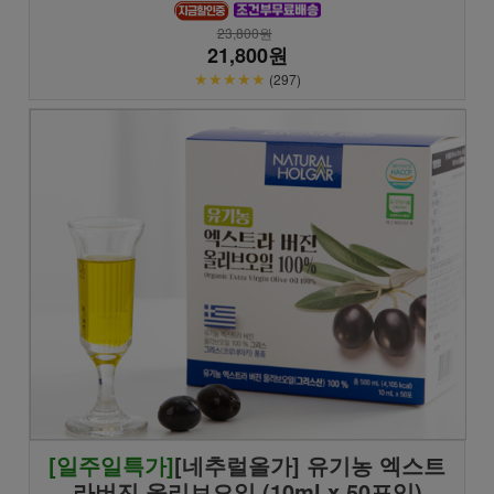
23,800원
21,800원
★★★★★
(297)
[일주일특가]
[네추럴올가] 유기농 엑스트
라버진 올리브오일 (10ml x 50포입)