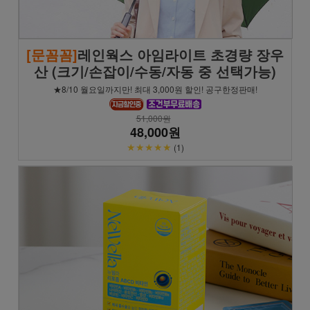
[문꼼꼼]
레인웍스 아임라이트 초경량 장우
산 (크기/손잡이/수동/자동 중 선택가능)
★8/10 월요일까지만! 최대 3,000원 할인! 공구한정판매!
51,000원
48,000원
★★★★★
(1)