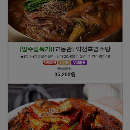
[일주일특가]
[교동관] 약선흑염소탕
★8/10~8/16 일주일만! 최대 20,400원 할인! 기간한정판매!
48,000원
35,200원