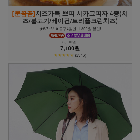
[문꼼꼼]
치즈가득 쁘띠 시카고피자 4종(치
즈/불고기/베이컨/트리플크림치즈)
★8/7~8/10 공구4일만! 1,800원 할인!
8,900원
7,100원
★★★★★
(2316)