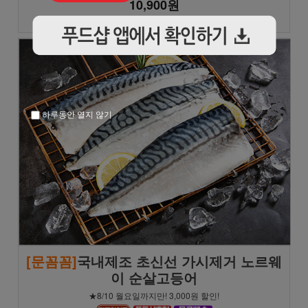
10,900원
★★★★★
(162)
하루동안 열지 않기
[문꼼꼼]
국내제조 초신선 가시제거 노르웨
이 순살고등어
★8/10 월요일까지만! 3,000원 할인!