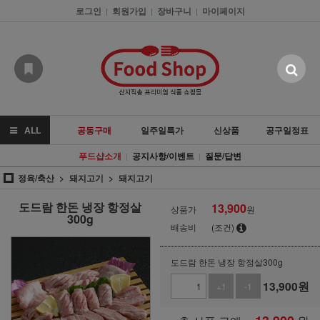
로그인
회원가입
장바구니
마이페이지
|
|
|
ALL
공동구매
일주일특가
신상품
공구일정표
푸드샵소개
공지사항/이벤트
질문/답변
|
|
정육/축산
돼지고기
돼지고기
도드람 한돈 냉장 항정살
13,900
상품가
원
300g
배송비
(조건)
도드람 한돈 냉장 항정살300g
13,900
원
+1
-1