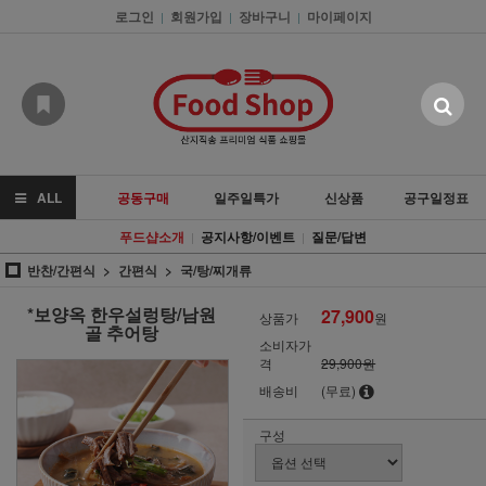
로그인
회원가입
장바구니
마이페이지
|
|
|
ALL
공동구매
일주일특가
신상품
공구일정표
푸드샵소개
공지사항/이벤트
질문/답변
|
|
반찬/간편식
간편식
국/탕/찌개류
*보양옥 한우설렁탕/남원
27,900
상품가
원
골 추어탕
소비자가
격
29,900원
배송비
(무료)
구성