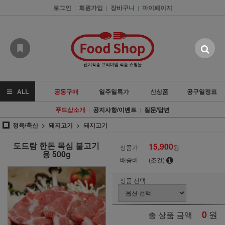
로그인
회원가입
장바구니
마이페이지
|
|
|
ALL
공동구매
일주일특가
신상품
공구일정표
푸드샵소개
공지사항/이벤트
질문/답변
|
|
정육/축산
돼지고기
돼지고기
도드람 한돈 목심 불고기
15,900
상품가
원
용 500g
배송비
(조건)
상품 선택
0
원
총 상품 금액