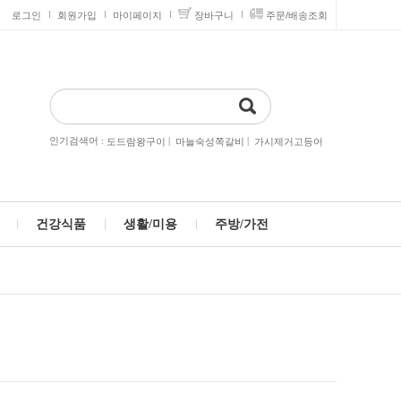
로그인
회원가입
마이페이지
장바구니
주문/배송조회
인기검색어 :
|
|
도드람왕구이
마늘숙성쪽갈비
가시제거고등어
건강식품
생활/미용
주방/가전