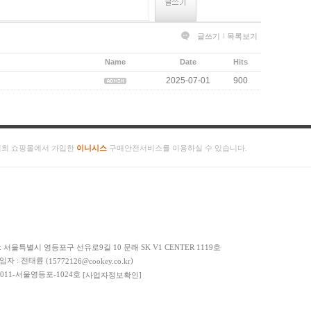
글쓰기
목록보기
Name
Date
Hits
2025-07-01
900
저희 쇼핑몰에서 가입한
이니시스
구매안전서비스를 이용하실 수 있습니다.
: 서울특별시 영등포구 선유로9길 10 문래 SK V1 CENTER 1119호
책임자 : 전태륜 (
)
15772126@cookey.co.kr
 2011-서울영등포-1024호
[사업자정보확인]