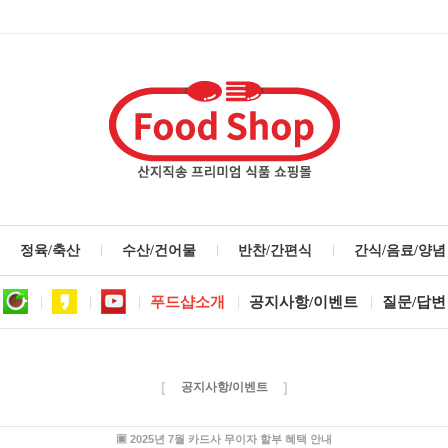
정육/축산
수산/건어물
반찬/간편식
간식/음료/양념
푸드샵소개
공지사항/이벤트
질문/답변
[
]
공지사항/이벤트
▣ 2025년 7월 카드사 무이자 할부 혜택 안내