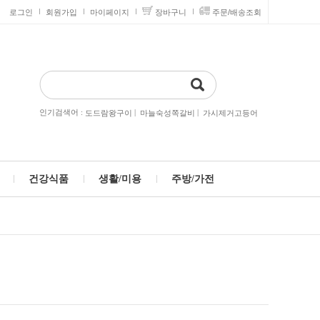
로그인
회원가입
마이페이지
장바구니
주문/배송조회
인기검색어 :
|
|
도드람왕구이
마늘숙성쪽갈비
가시제거고등어
건강식품
생활/미용
주방/가전