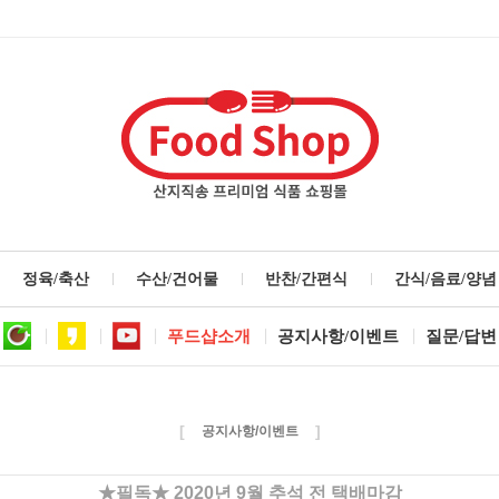
정육/축산
수산/건어물
반찬/간편식
간식/음료/양념
푸드샵소개
공지사항/이벤트
질문/답변
[
]
공지사항/이벤트
★필독★ 2020년 9월 추석 전 택배마감