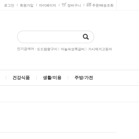
로그인
회원가입
마이페이지
장바구니
주문/배송조회
인기검색어 :
|
|
도드람왕구이
마늘숙성쪽갈비
가시제거고등어
건강식품
생활/미용
주방/가전