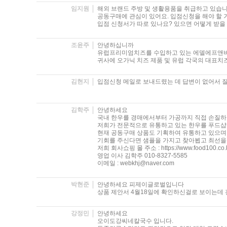
임지원
해외 브랜드 주방 및 생활용품을 취급하고 있습니
공동구매에 관심이 있어요. 입점신청을 해야 할 
입점 신청서가 따로 있나요? 있으면 어떻게 받을 
조윤주
안녕하십니까
유럽프리미엄치즈를 수입하고 있는 에델에프앤비
귀사에 오가닉 치즈 제품 및 유럽 각국의 대표치
김현지
입점신청 메일로 보내드렸는 데 답변이 없어서
김학주
안녕하세요
국내 한우를 경매에서부터 가공까지 직접 손질하여
저희가 전문적으로 유통하고 있는 한우를 푸드샵
현재 공동구매 상품도 기획하여 유통하고 있으며 
기회를 주신다면 샘플을 가지고 찾아뵙고 최선을 
저희 회사쇼핑 몰 주소 : https://www.food100.co.k
영업 이사 김학주 010-8327-5585
이메일 : webkhj@naver.com
박현준
안녕하세요 피제이글로벌입니다
상품 제안서 4월18일에 확인하신걸로 보이는데
강정민
안녕하세요
오이도강씨네칼국수 입니다.