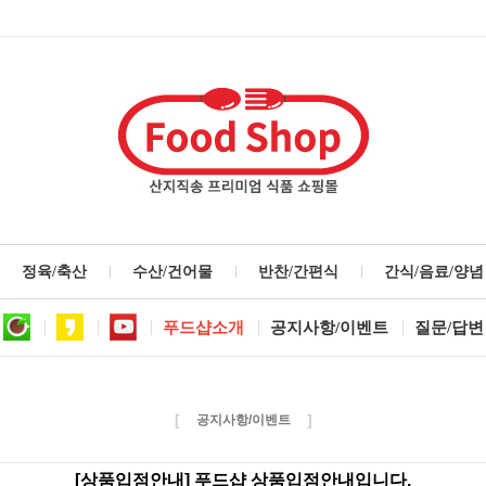
정육/축산
수산/건어물
반찬/간편식
간식/음료/양념
푸드샵소개
공지사항/이벤트
질문/답변
[
]
공지사항/이벤트
[상품입점안내] 푸드샵 상품입점안내입니다.