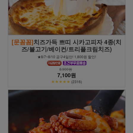
[문꼼꼼]
치즈가득 쁘띠 시카고피자 4종(치
즈/불고기/베이컨/트리플크림치즈)
★8/7~8/10 공구4일만! 1,800원 할인!
8,900원
7,100원
★★★★★
(2316)