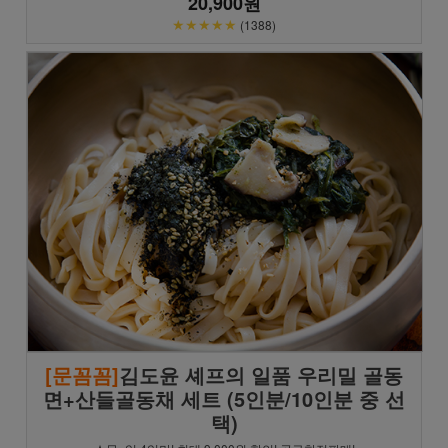
20,900원
★★★★★
(1388)
[문꼼꼼]
김도윤 셰프의 일품 우리밀 골동
면+산들골동채 세트 (5인분/10인분 중 선
택)