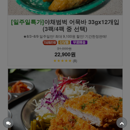
[일주일특가]
야채범벅 어묵바 33gx12개입
(3팩/4팩 중 선택)
★8/3~8/9 일주일만! 최대 9,100원 할인! 기간한정판매!
31,000원
22,900원
★★★★★
(8)