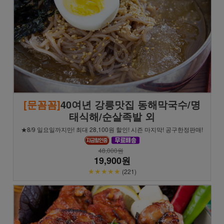
[문꼼꼼]
40여년 강릉맛집 동해막국수/명
태식해/순살족발 외
★8/9 일요일까지만! 최대 28,100원 할인! 시즌 마지막! 공구한정판매!
48,000원
19,900원
★★★★★
(221)