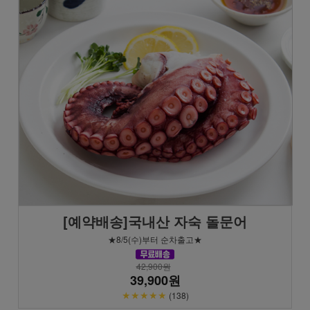
[예약배송]국내산 자숙 돌문어
★8/5(수)부터 순차출고★
42,900원
39,900원
★★★★★
(138)