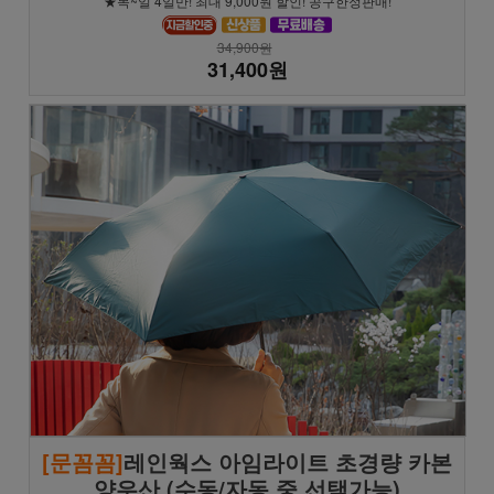
★목~일 4일만! 최대 9,000원 할인! 공구한정판매!
34,900원
31,400원
[문꼼꼼]
레인웍스 아임라이트 초경량 카본
양우산 (수동/자동 중 선택가능)