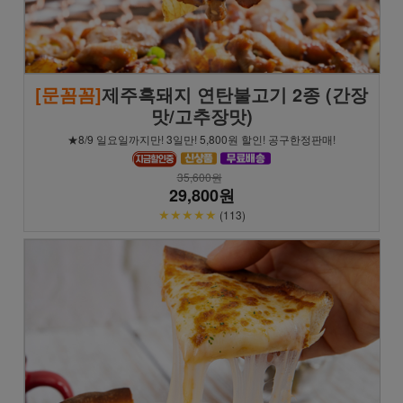
[문꼼꼼]
제주흑돼지 연탄불고기 2종 (간장
맛/고추장맛)
★8/9 일요일까지만! 3일만! 5,800원 할인! 공구한정판매!
35,600원
29,800원
★★★★★
(113)