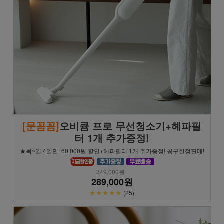
[문꼼꼼]
오비큠 프로 무선청소기+헤파필
터 1개 추가증정!
★목~일 4일만! 60,000원 할인+헤파필터 1개 추가증정! 공구한정판매!
349,000원
289,000원
★★★★★
(25)