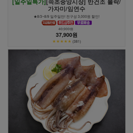
[일주일특가]
[속초중앙시장] 반건조 볼락/
가자미/임연수
★8/3~8/9 일주일만! 전구성 3,000원 할인!
40,900원
37,900원
★★★★★
(381)