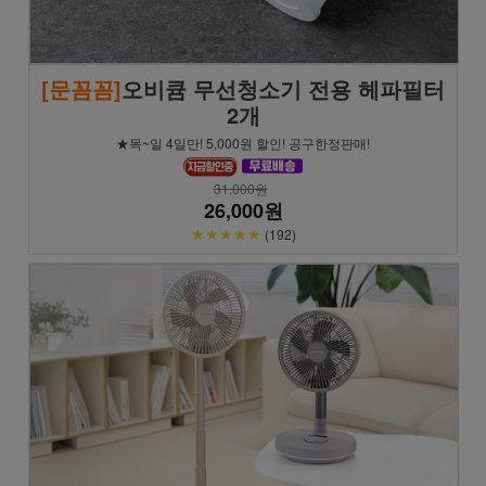
[문꼼꼼]
오비큠 무선청소기 전용 헤파필터
2개
★목~일 4일만! 5,000원 할인! 공구한정판매!
31,000원
26,000원
★★★★★
(192)