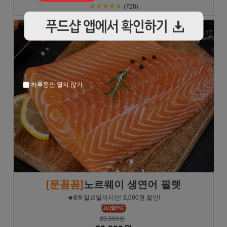
★★★★★
(728)
하루동안 열지 않기
[문꼼꼼]
노르웨이 생연어 필렛
★8/9 일요일까지만! 3,000원 할인!
23,900원