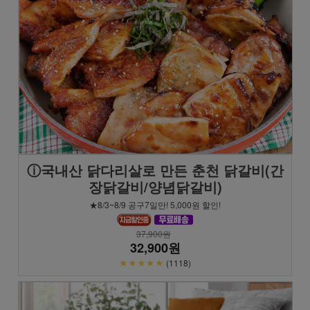
ⓘ국내산 닭다리살로 만든 춘천 닭갈비(간
장닭갈비/양념닭갈비)
★8/3~8/9 공구7일만! 5,000원 할인!
37,900원
32,900원
★★★★★
(1118)