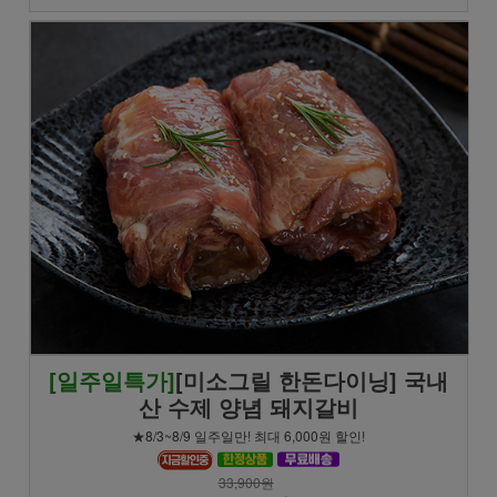
[일주일특가]
[미소그릴 한돈다이닝] 국내
산 수제 양념 돼지갈비
★8/3~8/9 일주일만! 최대 6,000원 할인!
33,900원