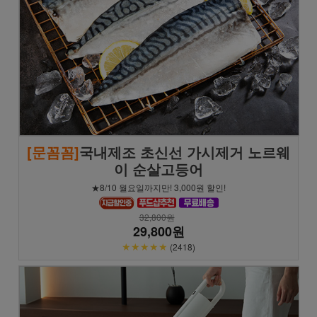
[문꼼꼼]
국내제조 초신선 가시제거 노르웨
이 순살고등어
★8/10 월요일까지만! 3,000원 할인!
32,800원
29,800원
★★★★★
(2418)