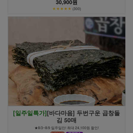
30,900원
★★★★★
(300)
[일주일특가]
[바다마음] 두번구운 곱창돌
김 50매
★8/3~8/9 일주일만! 최대 24,100원 할인!