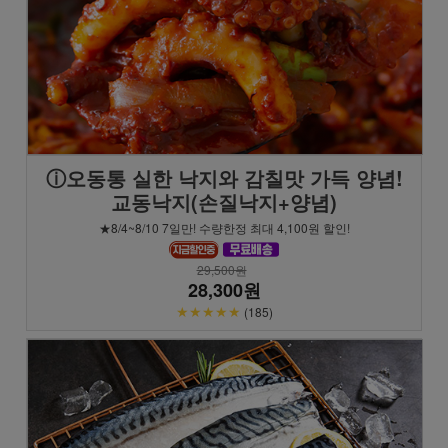
ⓘ오동통 실한 낙지와 감칠맛 가득 양념!
교동낙지(손질낙지+양념)
★8/4~8/10 7일만! 수량한정 최대 4,100원 할인!
29,500원
28,300원
★★★★★
(185)