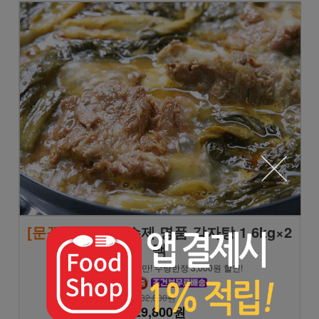
[문꼼꼼]
모녀진 수제 명품 감자탕 1.6kg×2
팩
★8/9 일요일까지만! 수량한정 3,000원 할인!
32,800원
29,800원