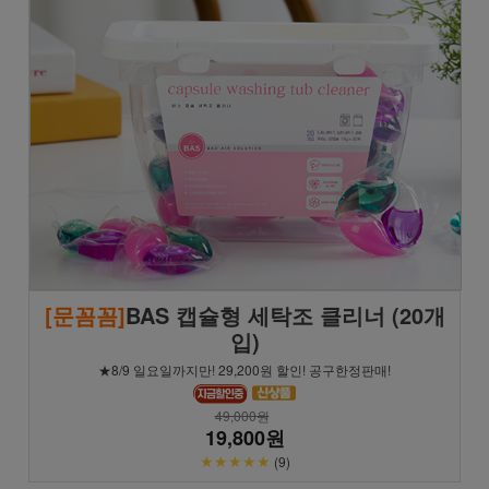
[문꼼꼼]
BAS 캡슐형 세탁조 클리너 (20개
입)
★8/9 일요일까지만! 29,200원 할인! 공구한정판매!
49,000원
19,800원
★★★★★
(9)