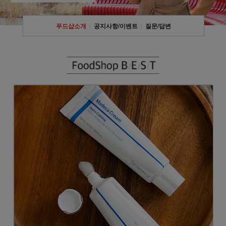
푸드샵소개
공지사항/이벤트
질문/답변
|
|