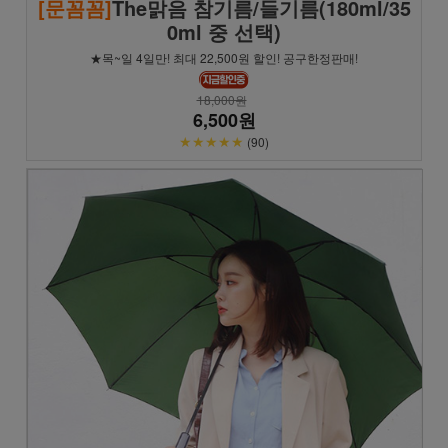
[문꼼꼼]
The맑음 참기름/들기름(180ml/35
0ml 중 선택)
★목~일 4일만! 최대 22,500원 할인! 공구한정판매!
18,000원
6,500원
★★★★★
(90)