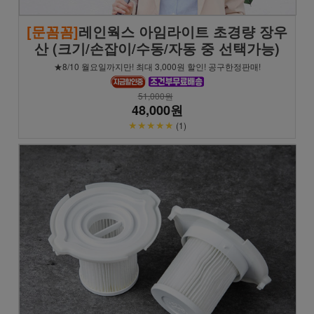
[문꼼꼼]
레인웍스 아임라이트 초경량 장우
산 (크기/손잡이/수동/자동 중 선택가능)
★8/10 월요일까지만! 최대 3,000원 할인! 공구한정판매!
51,000원
48,000원
★★★★★
(1)