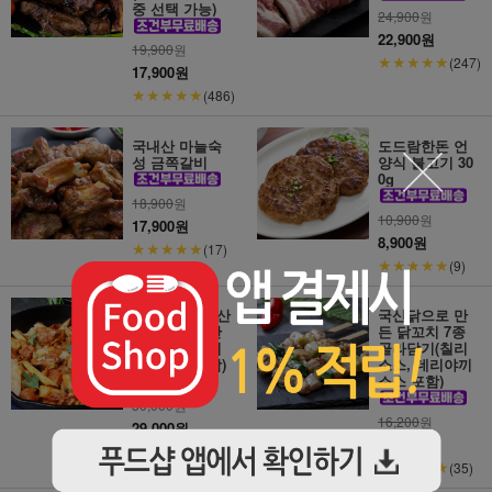
중 선택 가능)
24,900
원
22,900원
19,900
원
★★★★★
(247)
17,900원
★★★★★
(486)
국내산 마늘숙
도드람한돈 언
성 금쪽갈비
양식 불고기 30
0g
18,900
원
10,900
원
17,900원
8,900원
★★★★★
(17)
★★★★★
(9)
[아워밀] 국내산
국산닭으로 만
닭다리살로 만
든 닭꼬치 7종
든 춘천닭갈비
골라담기(칠리
세트(야채포함)
소스, 데리야끼
소스 포함)
30,000
원
16,200
원
29,000원
15,700원
★★★★★
(23)
★★★★★
(35)