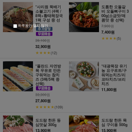
*사리원 뚝배기
도톰한 오돌갈
소불고기 (4팩 /
비 오돌뼈구이 3
8팩+황태해장국
00g(소금맛/매
1팩 구성 중 선
콤맛 중 선택)
택)
하루동안 열지 않기
7,900
원
7,400원
★★★★
(5)
39,100
원
32,900원
★★★★
(12)
*폴란드 자연방
*대광목장 유기
목 우유로 만든
농 요구르트/구
구워먹는 참치
워먹는치즈/리
즈 (3팩/5팩 중
코타치즈/브리
선택)
치즈
11,800원
33,300
원
27,800원
★★★★★
(109)
도드람 한돈 등
도드람 한돈 목
심덧살 300g
심 구이용 500g
13,900원
15,900원