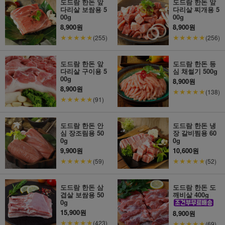
도드람 한돈 앞
도드람 한돈 앞
다리살 보쌈용 5
다리살 찌개용 5
00g
00g
8,900원
8,900원
★★★★★
★★★★★
(255)
(256)
도드람 한돈 앞
도드람 한돈 등
다리살 구이용 5
심 채썰기 500g
00g
8,900원
8,900원
★★★★★
(138)
★★★★★
(91)
도드람 한돈 안
도드람 한돈 냉
심 장조림용 50
장 갈비찜용 60
0g
0g
9,900원
10,600원
★★★★★
★★★★★
(59)
(52)
도드람 한돈 삼
도드람 한돈 도
겹살 보쌈용 50
깨비살 400g
0g
15,900원
8,900원
★★★★★
(423)
★★★★★
(69)