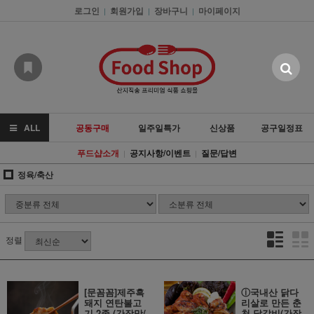
로그인
회원가입
장바구니
마이페이지
|
|
|
ALL
공동구매
일주일특가
신상품
공구일정표
푸드샵소개
공지사항/이벤트
질문/답변
|
|
정육/축산
정렬
[문꼼꼼]제주흑
ⓘ국내산 닭다
돼지 연탄불고
리살로 만든 춘
기 2종 (간장맛/
천 닭갈비(간장