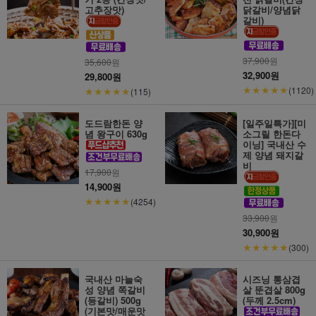
고추장맛)
닭갈비/양념닭
갈비)
37,900
원
35,600
원
32,900원
29,800원
★★★★★
★★★★★
(1120)
(115)
도드람한돈 양
[일주일특가][미
념 왕구이 630g
소그릴 한돈다
이닝] 국내산 수
제 양념 돼지갈
비
17,900
원
14,900원
★★★★★
(4254)
33,900
원
30,900원
★★★★★
(300)
국내산 마늘숙
시즈닝 통삼겹
성 양념 쪽갈비
살 뚠겹살 800g
(등갈비) 500g
(두께 2.5cm)
(기본맛/매운맛