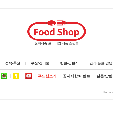
정육/축산
수산/건어물
반찬/간편식
간식/음료/양념
푸드샵소개
공지사항/이벤트
질문/답변
Home