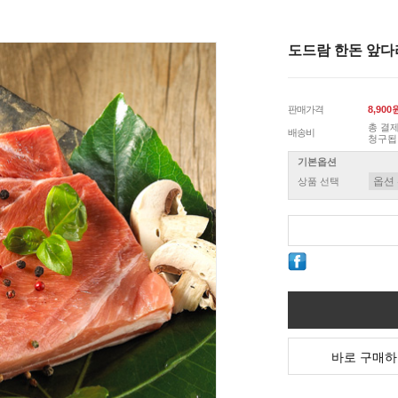
도드람 한돈 앞다리
판매가격
8,900
총 결제
배송비
청구됩
기본옵션
상품 선택
바로 구매하