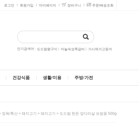
로그인
회원가입
마이페이지
장바구니
주문/배송조회
인기검색어 :
|
|
도드람왕구이
마늘숙성쪽갈비
가시제거고등어
건강식품
생활/미용
주방/가전
>
>
>
> 도드람 한돈 앞다리살 보쌈용 500g
정육/축산
돼지고기
돼지고기