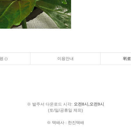
 ()
이용안내
위로
※ 발주서 다운로드 시각:
오전8시,오전9시
(토/일/공휴일 제외)
※ 택배사 : 한진택배