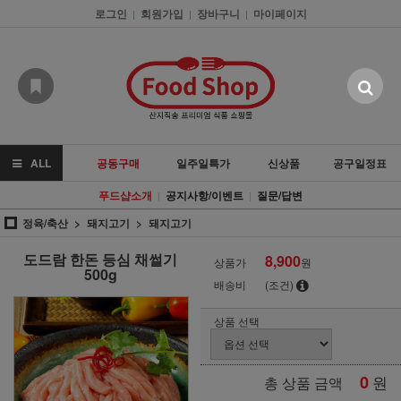
로그인
회원가입
장바구니
마이페이지
|
|
|
ALL
공동구매
일주일특가
신상품
공구일정표
푸드샵소개
공지사항/이벤트
질문/답변
|
|
정육/축산
돼지고기
돼지고기
도드람 한돈 등심 채썰기
8,900
상품가
원
500g
배송비
(조건)
상품 선택
0
원
총 상품 금액