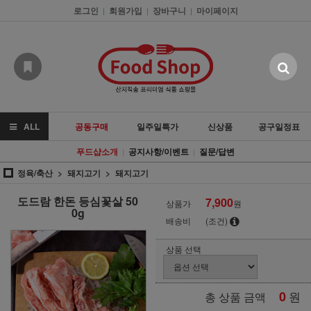
로그인
회원가입
장바구니
마이페이지
|
|
|
ALL
공동구매
일주일특가
신상품
공구일정표
푸드샵소개
공지사항/이벤트
질문/답변
|
|
정육/축산
돼지고기
돼지고기
도드람 한돈 등심꽃살 50
7,900
상품가
원
0g
배송비
(조건)
상품 선택
0
원
총 상품 금액