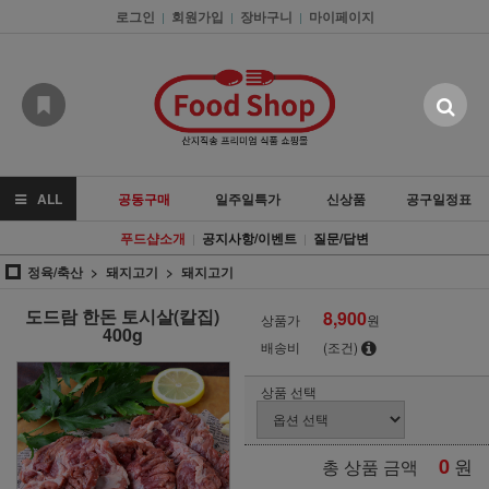
로그인
회원가입
장바구니
마이페이지
|
|
|
ALL
공동구매
일주일특가
신상품
공구일정표
푸드샵소개
공지사항/이벤트
질문/답변
|
|
정육/축산
돼지고기
돼지고기
도드람 한돈 토시살(칼집)
8,900
상품가
원
400g
배송비
(조건)
상품 선택
0
원
총 상품 금액